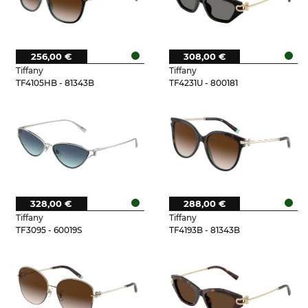
256,00 €
308,00 €
Tiffany
Tiffany
TF4105HB - 81343B
TF4231U - 800181
328,00 €
288,00 €
Tiffany
Tiffany
TF3095 - 60019S
TF4193B - 81343B