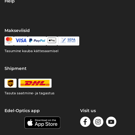
Help
Makseviisid
Tasumine kauba kättesaamisel
Shipment
Tasuta saatmine- ja tagastus
Edel-Optics app
Visit us