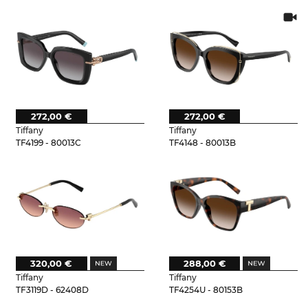
272,00 €
272,00 €
Tiffany
Tiffany
TF4199 - 80013C
TF4148 - 80013B
320,00 €
288,00 €
Tiffany
Tiffany
TF3119D - 62408D
TF4254U - 80153B