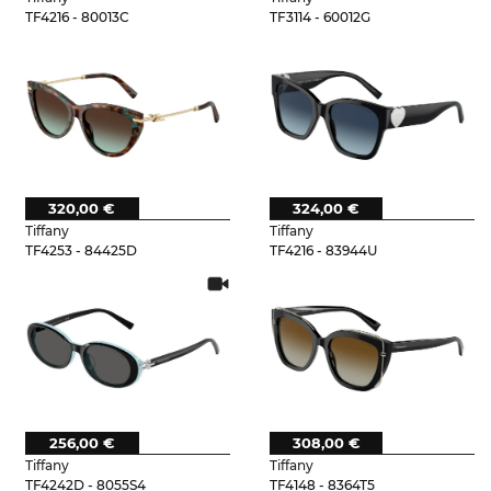
TF4216 - 80013C
TF3114 - 60012G
320,00 €
324,00 €
Tiffany
Tiffany
TF4253 - 84425D
TF4216 - 83944U
256,00 €
308,00 €
Tiffany
Tiffany
TF4242D - 8055S4
TF4148 - 8364T5