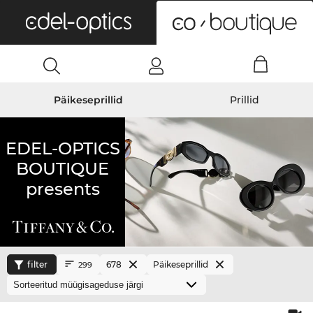
0
Päikeseprillid
Prillid
EDEL-OPTICS
BOUTIQUE
presents
filter
678
Päikeseprillid
299