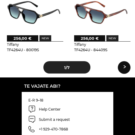
256,00 €
256,00 €
Tiffany
Tiffany
TF4264U - 80019S
TF4264U - 84409S
›
1
/7
TE VAJATE ABI?
E-R 9–18
Help Center
Submit a request
+1 929-470-7868