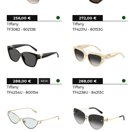
256,00 €
272,00 €
Tiffany
Tiffany
TF3082 - 60213B
TF4231U - 80153G
288,00 €
288,00 €
Tiffany
Tiffany
TF4254U - 8001S4
TF4238U - 84313C