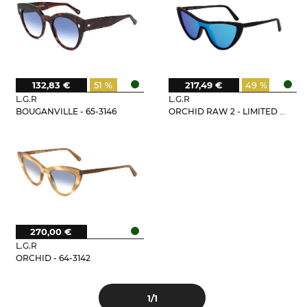
132,83 €
51 %
217,49 €
49 %
L.G.R
L.G.R
BOUGANVILLE - 65-3146
ORCHID RAW 2 - LIMITED EDITION
270,00 €
L.G.R
ORCHID - 64-3142
1
/1