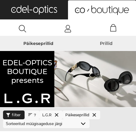
0
Päikeseprillid
Prillid
EDEL-OPTICS
BOUTIQUE
presents
filter
L.G.R
Päikeseprillid
7