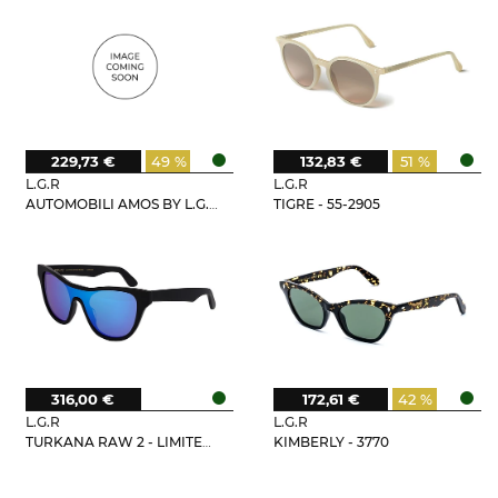
229,73 €
49 %
132,83 €
51 %
L.G.R
L.G.R
AUTOMOBILI AMOS BY L.G.R - 68-4036
TIGRE - 55-2905
316,00 €
172,61 €
42 %
L.G.R
L.G.R
TURKANA RAW 2 - LIMITED EDITION
KIMBERLY - 3770