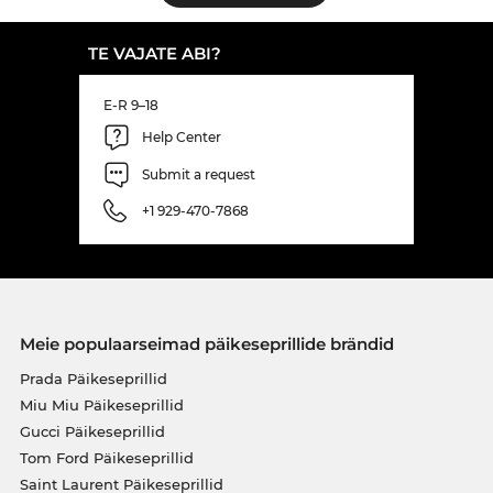
TE VAJATE ABI?
E-R 9–18
Help Center
Submit a request
+1 929-470-7868
Meie populaarseimad päikeseprillide brändid
Prada Päikeseprillid
Miu Miu Päikeseprillid
Gucci Päikeseprillid
Tom Ford Päikeseprillid
Saint Laurent Päikeseprillid