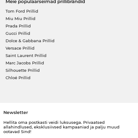
Meie populaarseimad prillibrändid
Tom Ford Prillid
Miu Miu Prillid
Prada Prillid
Gucci Prillid
Dolce & Gabbana Prillid
Versace Prillid
Saint Laurent Prillid
Marc Jacobs Prillid
Silhouette Prillid
Chloé Prillid
Newsletter
Hellita oma postkasti veidi luksusega. Privaatsed
allahindlused, eksklusiivsed kampaaniad ja palju muud
ootavad Sind!