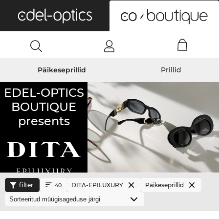
0
Päikeseprillid
Prillid
EDEL-OPTICS
BOUTIQUE
presents
filter
DITA-EPILUXURY
Päikeseprillid
40