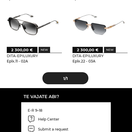
2 300,00 €
2 300,00 €
DITA-EPILUXURY
DITA-EPILUXURY
Eplx.11 - 02A
Eplx.22 - 03A
1
/1
TE VAJATE ABI?
E-R 9–18
Help Center
Submit a request