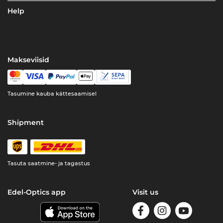
Help
Makseviisid
Tasumine kauba kättesaamisel
Shipment
Tasuta saatmine- ja tagastus
Edel-Optics app
Visit us