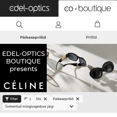
0
Päikeseprillid
Prillid
EDEL-OPTICS
BOUTIQUE
presents
filter
514
Päikeseprillid
2