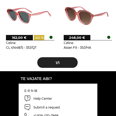
162,00 €
40 %
248,00 €
Céline
Céline
CL 41448/S - 35J/QT
Asian Fit - 35J/HA
1
/1
TE VAJATE ABI?
E-R 9–18
Help Center
Submit a request
+1 929-470-7868