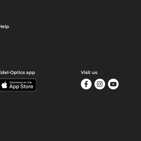
Help
Edel-Optics app
Visit us