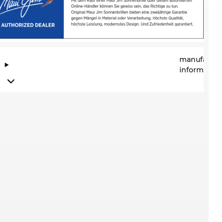
n
manufactur
information