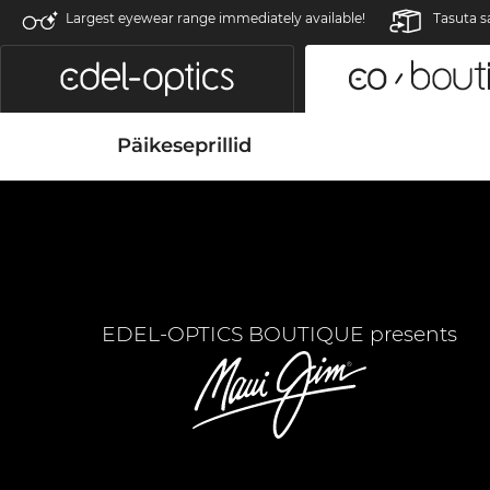
Largest eyewear range immediately available!
Tasuta s
Päikeseprillid
EDEL-OPTICS BOUTIQUE presents