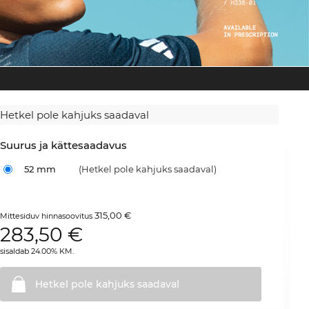
Hetkel pole kahjuks saadaval
Suurus ja kättesaadavus
52 mm
(Hetkel pole kahjuks saadaval)
315,00 €
Mittesiduv hinnasoovitus
283,50
€
sisaldab 24.00% KM.
Hetkel pole kahjuks
saadaval