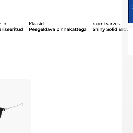
asid
Klaasid
raami värvus
ariseeritud
Peegeldava pinnakattega
Shiny Solid Brow