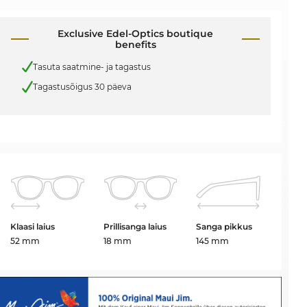
Exclusive Edel-Optics boutique
benefits
Tasuta saatmine- ja tagastus
Tagastusõigus 30 päeva
Klaasi laius
Prillisanga laius
Sanga pikkus
52 mm
18 mm
145 mm