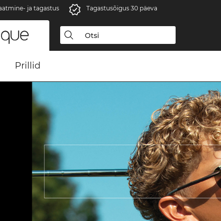
aatmine- ja tagastus
Tagastusõigus 30 päeva
Prillid