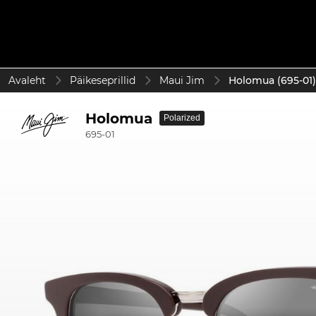
Avaleht
Päikeseprillid
Maui Jim
Holomua (695-01)
Holomua
Polarized
695-01