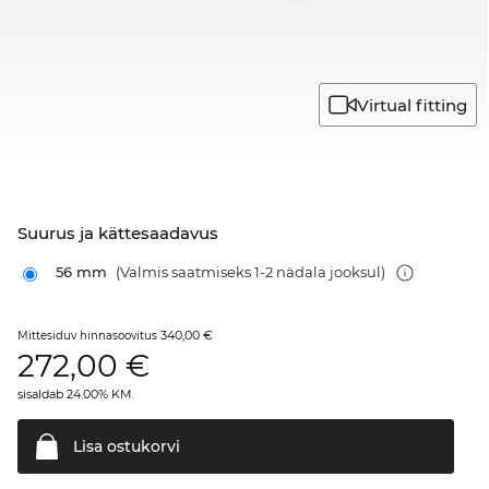
Virtual fitting
Suurus ja kättesaadavus
56 mm
(Valmis saatmiseks 1-2 nädala jooksul)
340,00 €
Mittesiduv hinnasoovitus
272,00
€
sisaldab 24.00% KM.
Lisa
ostukorvi