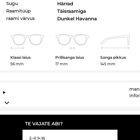
Sugu
Härrad
Raamitüüp
Täisraamiga
raami värvus
Dunkel Havanna
Klaasi laius
Prillisanga laius
Sanga pikkus
56 mm
17 mm
145 mm
manu
info
TE VAJATE ABI?
E-R 9–18