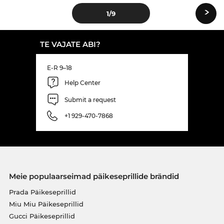
›
1
/9
TE VAJATE ABI?
E-R 9–18
Help Center
Submit a request
+1 929-470-7868
Meie populaarseimad päikeseprillide brändid
Prada Päikeseprillid
Miu Miu Päikeseprillid
Gucci Päikeseprillid