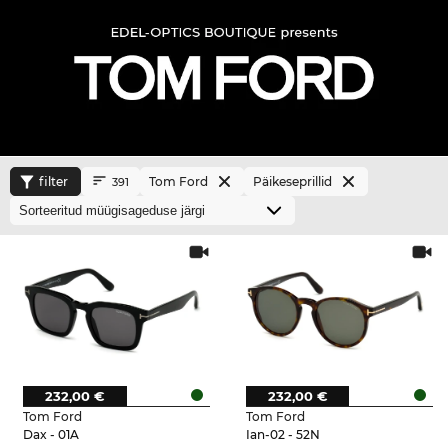
filter
Tom Ford
Päikeseprillid
391
232,00 €
232,00 €
Tom Ford
Tom Ford
Dax - 01A
Ian-02 - 52N