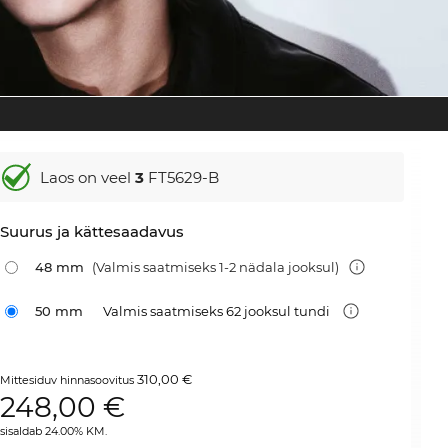
Laos on veel
3
FT5629-B
Suurus ja kättesaadavus
48 mm
(Valmis saatmiseks 1-2 nädala jooksul)
50 mm
Valmis saatmiseks 62 jooksul tundi
310,00 €
Mittesiduv hinnasoovitus
248,00
€
sisaldab 24.00% KM.