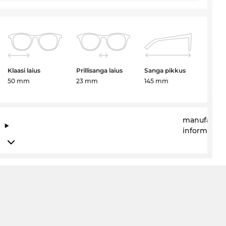
Klaasi laius
Prillisanga laius
Sanga pikkus
50 mm
23 mm
145 mm
manufactur
information