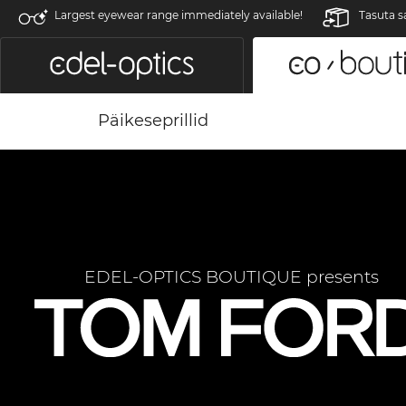
Largest eyewear range immediately available!
Tasuta s
Päikeseprillid
EDEL-OPTICS BOUTIQUE presents