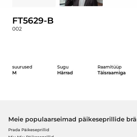
FT5629-B
002
suurused
Sugu
Raamitüüp
M
Härrad
Täisraamiga
Meie populaarseimad päikeseprillide br
Prada Päikeseprillid