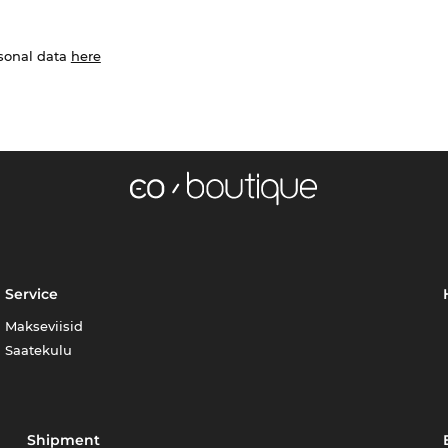
rsonal data
here
Service
Makseviisid
Saatekulu
Shipment