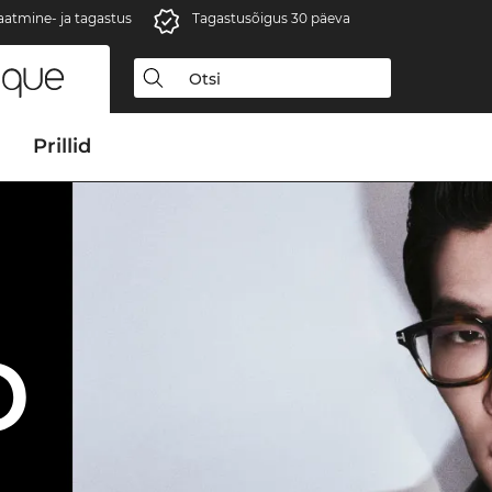
aatmine- ja tagastus
Tagastusõigus 30 päeva
Prillid