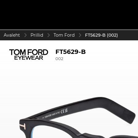
Avaleht
Prillid
Tom Ford
FT5629-B (002)
FT5629-B
002