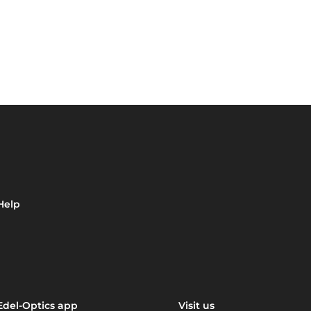
Help
Edel-Optics app
Visit us