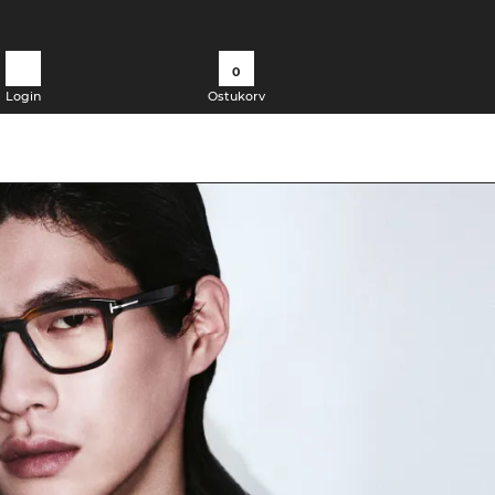
0
Login
Ostukorv