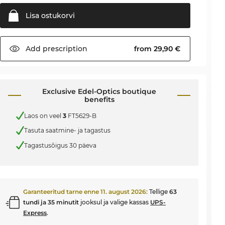
Lisa
ostukorvi
Add
prescription
from 29,90 €
Exclusive Edel-Optics boutique
benefits
Laos on veel
3
FT5629-B
Tasuta saatmine- ja tagastus
Tagastusõigus 30 päeva
Garanteeritud tarne enne
11. august 2026
:
Tellige
63
tundi ja 35 minutit
jooksul ja valige kassas
UPS-
Express
.