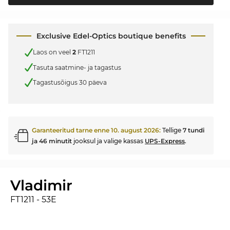
Exclusive Edel-Optics boutique benefits
Laos on veel
2
FT1211
Tasuta saatmine- ja tagastus
Tagastusõigus 30 päeva
Garanteeritud tarne enne
10. august 2026
:
Tellige
7 tundi
ja 46 minutit
jooksul ja valige kassas
UPS-Express
.
Vladimir
FT1211 - 53E