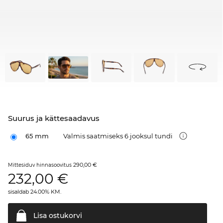
Suurus ja kättesaadavus
65 mm
Valmis saatmiseks 6 jooksul tundi
290,00 €
Mittesiduv hinnasoovitus
232,00
€
sisaldab 24.00% KM.
Lisa
ostukorvi