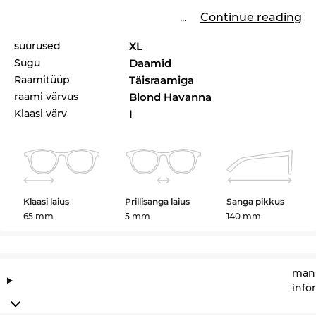
...
Continue reading
suurused
XL
Sugu
Daamid
Raamitüüp
Täisraamiga
raami värvus
Blond Havanna
Klaasi värv
I
Klaasi laius
Prillisanga laius
Sanga pikkus
65 mm
5 mm
140 mm
manu
info