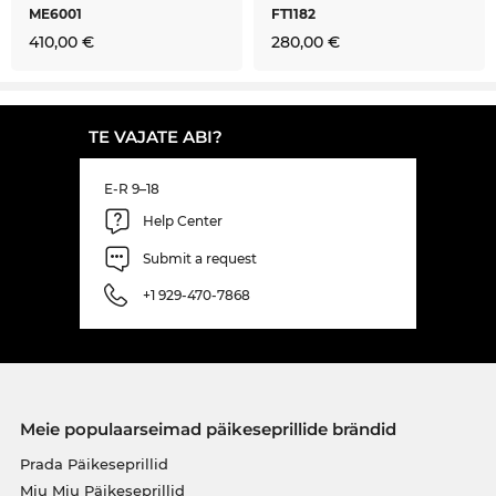
ME6001
FT1182
410,00 €
280,00 €
TE VAJATE ABI?
E-R 9–18
Help Center
Submit a request
+1 929-470-7868
Meie populaarseimad päikeseprillide brändid
Prada Päikeseprillid
Miu Miu Päikeseprillid