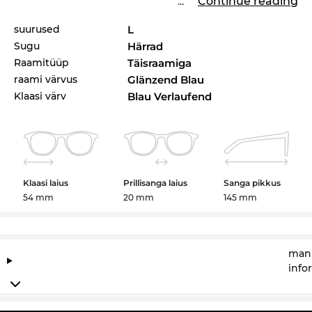
...
Continue reading
suurused
L
Sugu
Härrad
Raamitüüp
Täisraamiga
raami värvus
Glänzend Blau
Klaasi värv
Blau Verlaufend
Klaasi laius
Prillisanga laius
Sanga pikkus
54 mm
20 mm
145 mm
manu
info