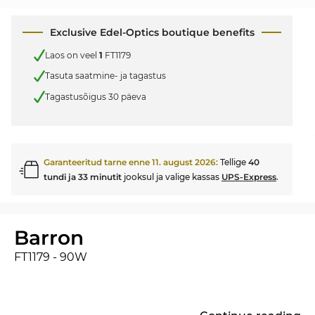
Exclusive Edel-Optics boutique benefits
Laos on veel
1
FT1179
Tasuta saatmine- ja tagastus
Tagastusõigus 30 päeva
Garanteeritud tarne enne
11. august 2026
:
Tellige
40
tundi ja 33 minutit
jooksul ja valige kassas
UPS-Express
.
Barron
FT1179 - 90W