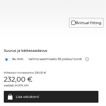
Virtual fitting
Suurus ja kättesaadavus
54 mm
Valmis saatmiseks 39 jooksul tundi
290,00 €
Mittesiduv hinnasoovitus
232,00
€
sisaldab 24.00% KM.
Lisa
ostukorvi