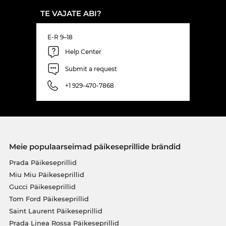
TE VAJATE ABI?
E-R 9–18
Help Center
Submit a request
+1 929-470-7868
Meie populaarseimad päikeseprillide brändid
Prada Päikeseprillid
Miu Miu Päikeseprillid
Gucci Päikeseprillid
Tom Ford Päikeseprillid
Saint Laurent Päikeseprillid
Prada Linea Rossa Päikeseprillid