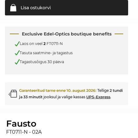
Lisa
ostukorvi
Exclusive Edel-Optics boutique benefits
Laos on veel
2
FT0711-N
Tasuta saatmine- ja tagastus
Tagastusõigus 30 päeva
Garanteeritud tarne enne
10. august 2026
:
Tellige
2 tundi
ja 33 minutit
jooksul ja valige kassas
UPS-Express
.
Fausto
FT0711-N - 02A