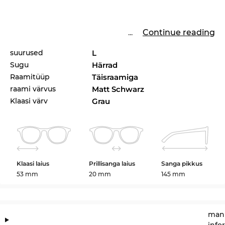
...
Continue reading
suurused
L
Sugu
Härrad
Raamitüüp
Täisraamiga
raami värvus
Matt Schwarz
Klaasi värv
Grau
Klaasi laius
Prillisanga laius
Sanga pikkus
53 mm
20 mm
145 mm
manu
info