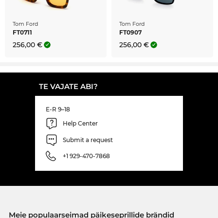
Tom Ford
Tom Ford
FT0711
FT0907
256,00 €
256,00 €
TE VAJATE ABI?
E-R 9–18
Help Center
Submit a request
+1 929-470-7868
Meie populaarseimad päikeseprillide brändid