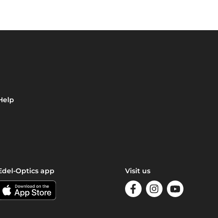
Help
Edel-Optics app
Visit us