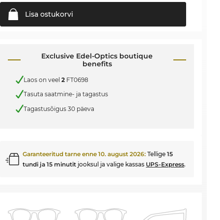
Lisa
ostukorvi
Exclusive Edel-Optics boutique
benefits
Laos on veel
2
FT0698
Tasuta saatmine- ja tagastus
Tagastusõigus 30 päeva
Garanteeritud tarne enne
10. august 2026
:
Tellige
15
tundi ja 15 minutit
jooksul ja valige kassas
UPS-Express
.