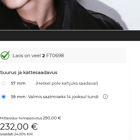
Laos on veel
2
FT0698
Suurus ja kättesaadavus
57 mm
(Hetkel pole kahjuks saadaval)
59 mm
Valmis saatmiseks 14 jooksul tundi
290,00 €
Mittesiduv hinnasoovitus
232,00
€
sisaldab 24.00% KM.