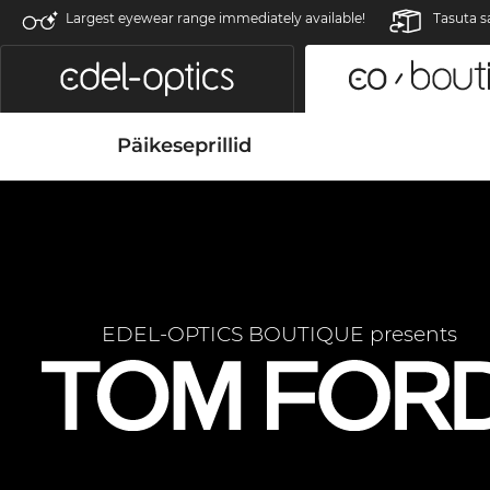
Largest eyewear range immediately available!
Tasuta s
Päikeseprillid
EDEL-OPTICS BOUTIQUE presents