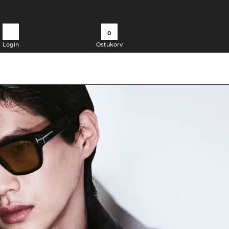
0
Login
Ostukorv