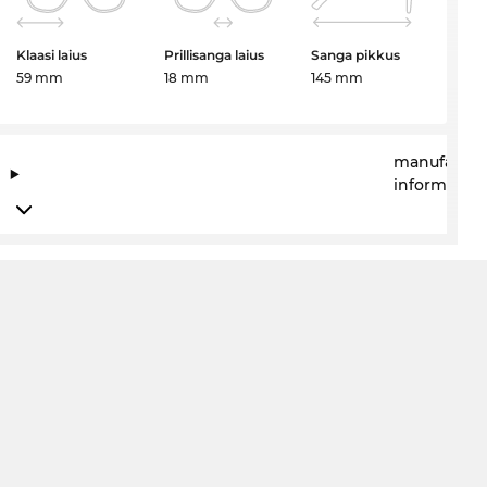
Klaasi laius
Prillisanga laius
Sanga pikkus
59 mm
18 mm
145 mm
manufactur
information