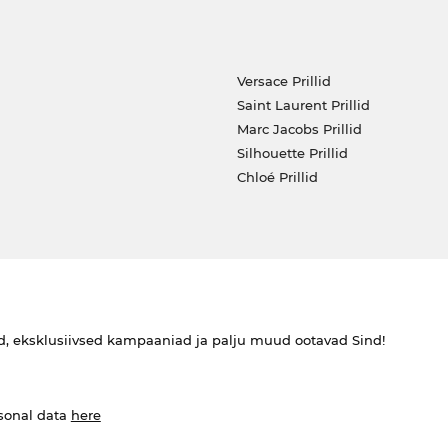
Versace Prillid
Saint Laurent Prillid
Marc Jacobs Prillid
Silhouette Prillid
Chloé Prillid
ed, eksklusiivsed kampaaniad ja palju muud ootavad Sind!
rsonal data
here