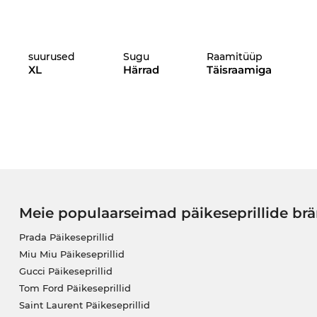
suurused
Sugu
Raamitüüp
XL
Härrad
Täisraamiga
Meie populaarseimad päikeseprillide br
Prada Päikeseprillid
Miu Miu Päikeseprillid
Gucci Päikeseprillid
Tom Ford Päikeseprillid
Saint Laurent Päikeseprillid