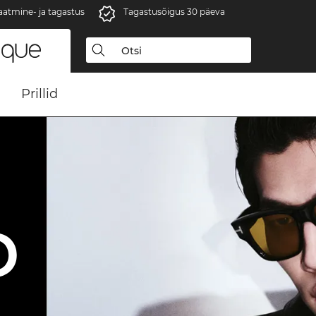
aatmine- ja tagastus
Tagastusõigus 30 päeva
Prillid