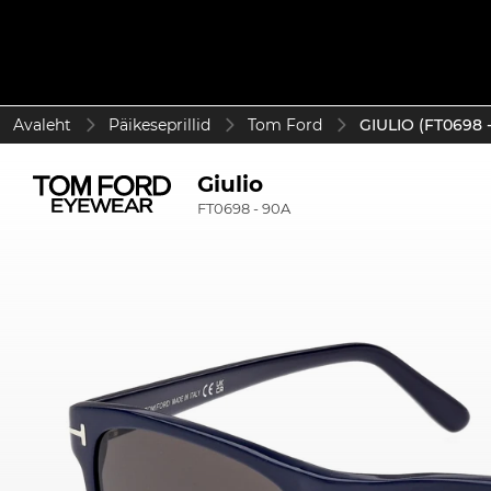
Avaleht
Päikeseprillid
Tom Ford
GIULIO (FT0698 
Giulio
FT0698 - 90A