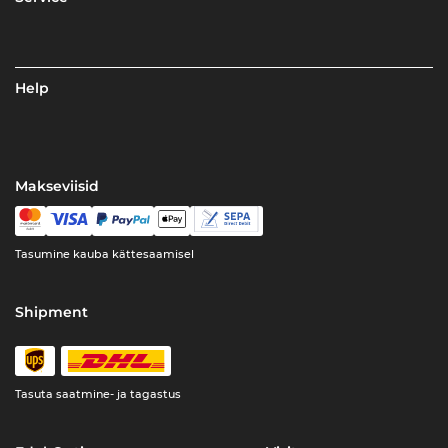
Help
Makseviisid
Tasumine kauba kättesaamisel
Shipment
Tasuta saatmine- ja tagastus