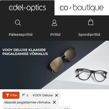
0
Päikeseprillid
Prillid
Spordiprillid
VOOY DELUXE KLAASIDE
PAIGALDAMISE VÕIMALUS
filter
VOOY Deluxe
5
klaaside paigaldamise võimalus