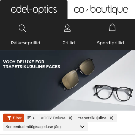
0
Päikeseprillid
Prillid
Spordiprillid
VOOY DELUXE FOR
TRAPETSIKUJULINE FACES
filter
VOOY Deluxe
trapetsikujuline
6