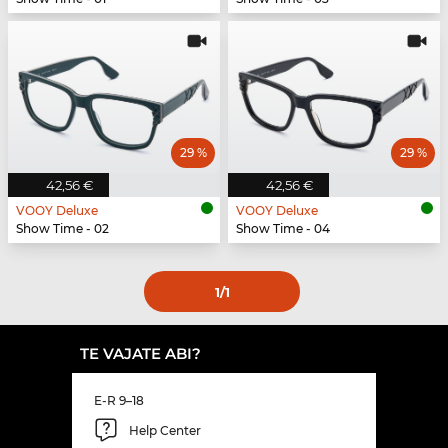
29 %
29 %
42,56 €
42,56 €
VOOY Deluxe
VOOY Deluxe
Show Time - 02
Show Time - 04
1
/1
TE VAJATE ABI?
E-R 9–18
Help Center