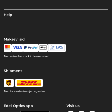
Help
Makseviisid
Tasumine kauba kättesaamisel
Shipment
Tasuta saatmine- ja tagastus
Edel-Optics app
Visit us