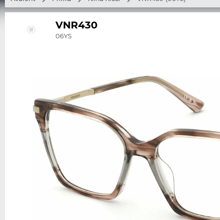
VNR430
06YS