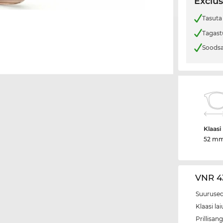
Exclus
Tasuta
Tagast
Soodsa
Klaasi 
52 m
VNR 4
Suurused
Klaasi lai
Prillisang