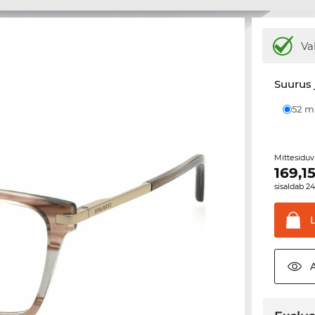
Va
Suurus 
52 
Mittesiduv
169,1
sisaldab 2