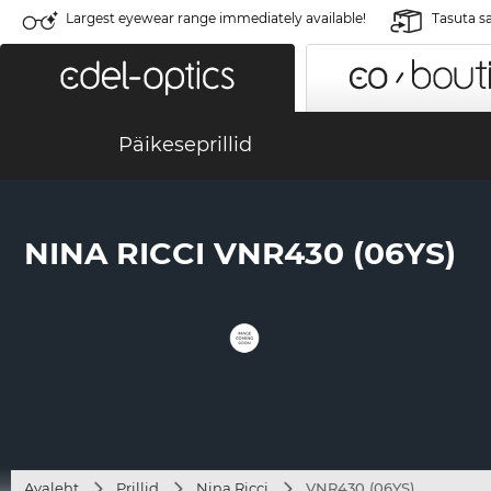
Largest eyewear range immediately available!
Tasuta s
Päikeseprillid
NINA RICCI VNR430 (06YS)
Avaleht
Prillid
Nina Ricci
VNR430 (06YS)