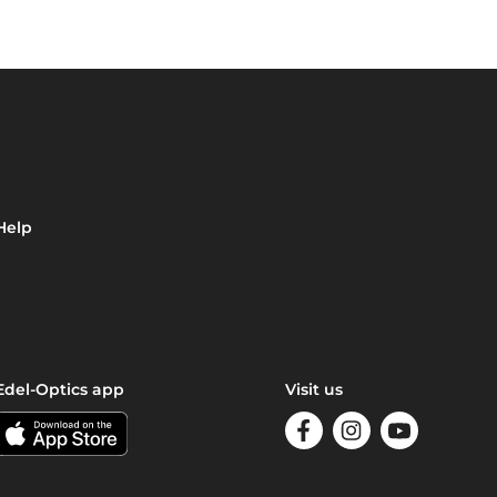
Help
Edel-Optics app
Visit us