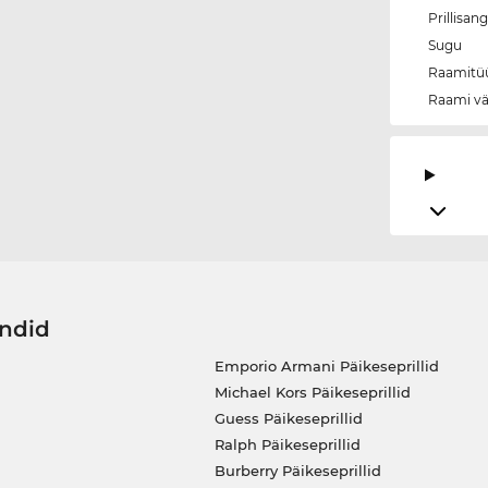
Prillisan
Sugu
Raamitü
Raami vä
ändid
Emporio Armani Päikeseprillid
Michael Kors Päikeseprillid
Guess Päikeseprillid
Ralph Päikeseprillid
Burberry Päikeseprillid