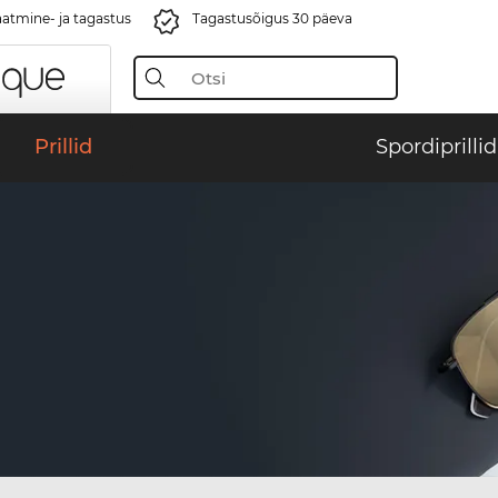
aatmine- ja tagastus
Tagastusõigus 30 päeva
Prillid
Spordiprillid