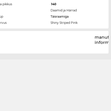
ga pikkus
140
Daamid ja Härrad
üp
Täisraamiga
rvus
Shiny Striped Pink
manufa
inform