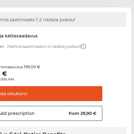
lmis saatmiseks 1-2 nädala jooksul
ja kättesaadavus
mm
(Valmis saatmiseks 1-2 nädala jooksul)
199,00 €
 hinnasoovitus
5
€
4.00% KM.
Lisa
ostukorvi
Add
prescription
from 29,90 €