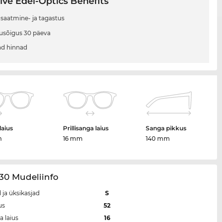
ive Edel-Optics Benefits
 saatmine- ja tagastus
usõigus 30 päeva
d hinnad
laius
Prillisanga laius
Sanga pikkus
m
16 mm
140 mm
30 Mudeliinfo
 ja üksikasjad
S
us
52
a laius
16