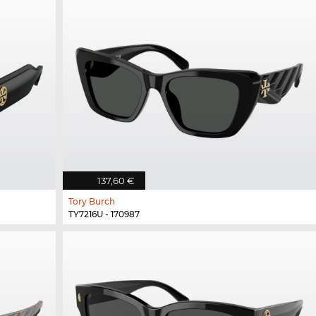
137,60 €
Tory Burch
TY7216U - 170987