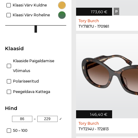
Klaasi Värv Kuldne
173,60 €
P
Klaasi Värv Roheline
Tory Burch
TY7187U - 170981
Klaasid
Klaaside Paigaldamise
Võimalus
Polariseeritud
Peegeldava Kattega
Hind
146,40 €
–
✓
Tory Burch
TY7214U - 172813
50 – 100