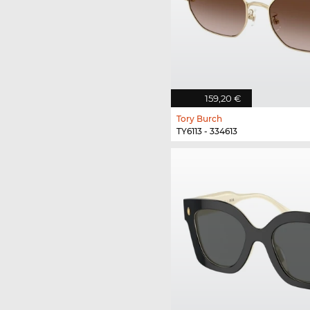
159,20 €
Tory Burch
TY6113 - 334613