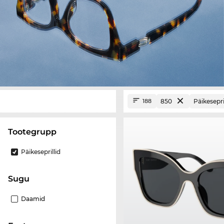
850
Päikesepri
188
Tootegrupp
Päikeseprillid
Sugu
Daamid