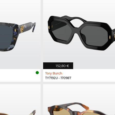
152,80 €
Tory Burch
TY7192U - 170987