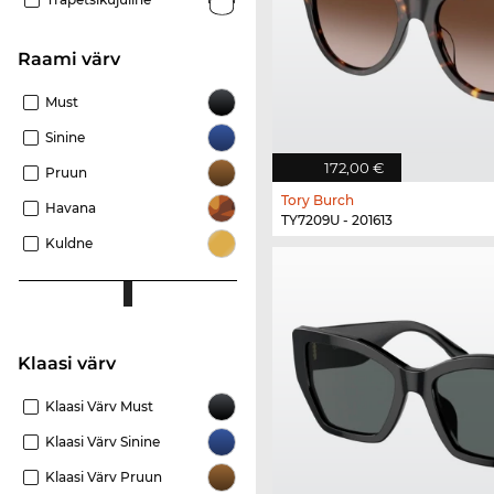
Raami värv
Must
Sinine
172,00 €
Pruun
Tory Burch
Havana
TY7209U - 201613
Kuldne
Klaasi värv
Klaasi Värv Must
Klaasi Värv Sinine
Klaasi Värv Pruun