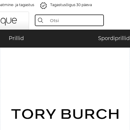
aatmine- ja tagastus
Tagastusõigus 30 päeva
Prillid
Spordiprillid