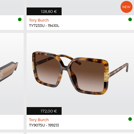
128,80 €
Tory Burch
TY7233U - 19410L
172,00 €
Tory Burch
TY9075U - 199213