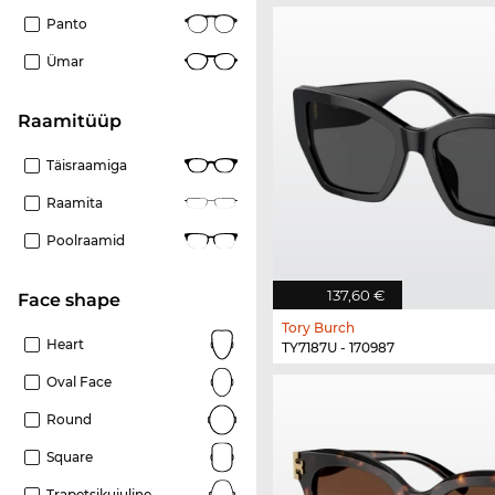
Panto
Ümar
Raamitüüp
Täisraamiga
Raamita
Poolraamid
137,60 €
Face shape
Tory Burch
Heart
TY7187U - 170987
Oval Face
Round
Square
Trapetsikujuline