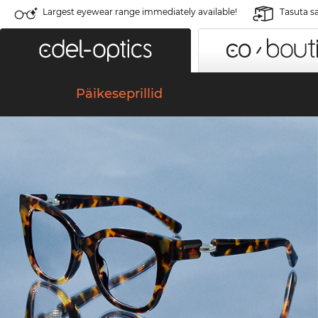
Largest eyewear range immediately available!
Tasuta s
Päikeseprillid