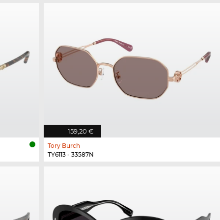
159,20 €
Tory Burch
TY6113 - 33587N