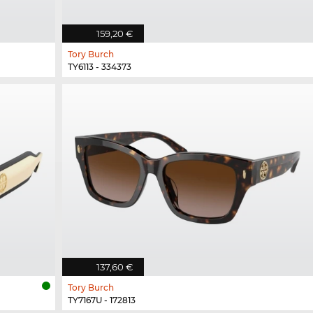
159,20 €
Tory Burch
TY6113 - 334373
137,60 €
Tory Burch
TY7167U - 172813