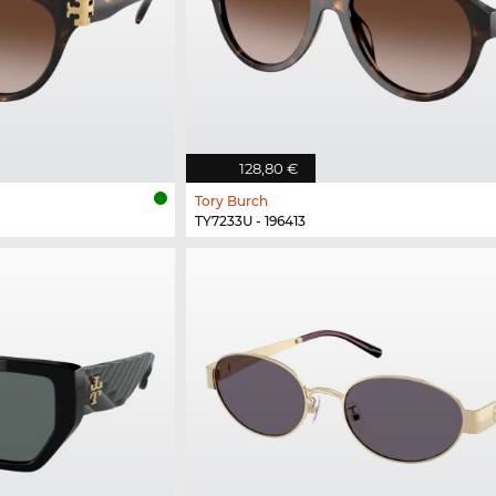
128,80 €
Tory Burch
TY7233U - 196413