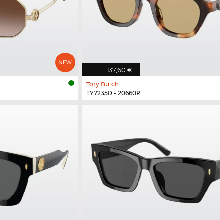
137,60 €
Tory Burch
TY7235D - 20660R