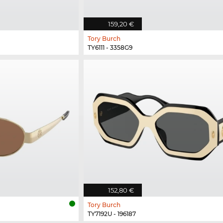
159,20 €
Tory Burch
TY6111 - 3358G9
152,80 €
Tory Burch
TY7192U - 196187