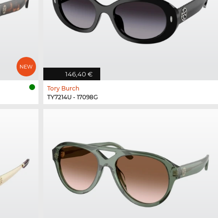
146,40 €
Tory Burch
TY7214U - 17098G