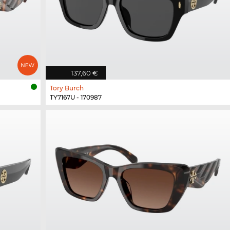
137,60 €
Tory Burch
TY7167U - 170987