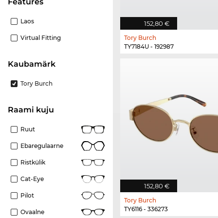
Features
Laos
152,80 €
Virtual Fitting
Tory Burch
TY7184U - 192987
Kaubamärk
Tory Burch
Raami kuju
Ruut
Ebaregulaarne
Ristkülik
Cat-Eye
152,80 €
Pilot
Tory Burch
TY6116 - 336273
Ovaalne