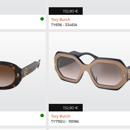
152,80 €
Tory Burch
TY6116 - 33461A
152,80 €
Tory Burch
TY7192U - 19396I