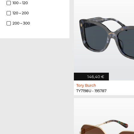
100 – 120
120 – 200
200 – 300
146,40 €
Tory Burch
TY7198U - 195787