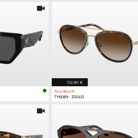
152,80 €
Tory Burch
TY6089 - 330413