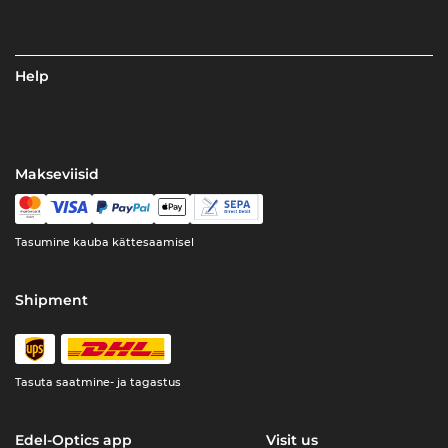
Help
Makseviisid
Tasumine kauba kättesaamisel
Shipment
Tasuta saatmine- ja tagastus
Edel-Optics app
Visit us