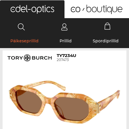
0
Päikeseprillid
Prillid
Spordiprillid
TY7234U
207473