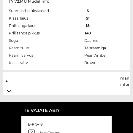
TY 7234U Mudeliinfo
Suurused ja üksikasjad
S
Klaasi laius
51
Prillisanga laius
18
Prillisanga pikkus
140
Sugu
Daamid
Raamitüüp
Täisraamiga
Raami värvus
Pearl Amber
Klaasi värv
Brown
manuf
infor
TE VAJATE ABI?
E-R 9–18
Help Center