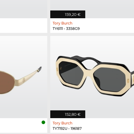
159,20 €
Tory Burch
TY6111 - 3358G9
152,80 €
Tory Burch
TY7192U - 196187