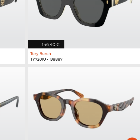
146,40 €
Tory Burch
TY7201U - 198887