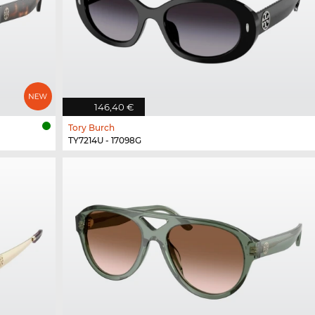
146,40 €
Tory Burch
TY7214U - 17098G