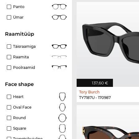
Panto
Ümar
Raamitüüp
Täisraamiga
Raamita
Poolraamid
137,60 €
Face shape
Tory Burch
Heart
TY7187U - 170987
Oval Face
Round
Square
Trapetsikujuline