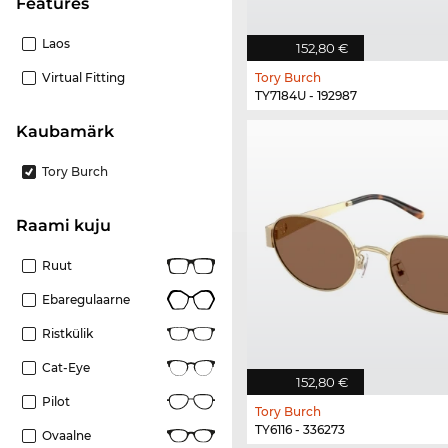
Features
Laos
152,80 €
Virtual Fitting
Tory Burch
TY7184U - 192987
Kaubamärk
Tory Burch
Raami kuju
Ruut
Ebaregulaarne
Ristkülik
Cat-Eye
152,80 €
Pilot
Tory Burch
TY6116 - 336273
Ovaalne