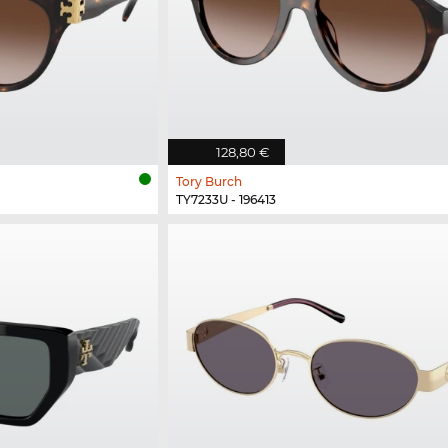
128,80 €
Tory Burch
TY7233U - 196413