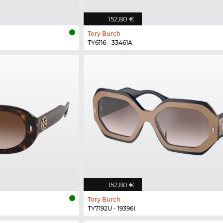
152,80 €
Tory Burch
TY6116 - 33461A
152,80 €
Tory Burch
TY7192U - 19396I