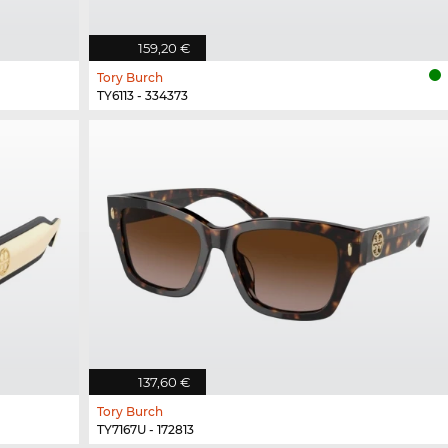
159,20 €
Tory Burch
TY6113 - 334373
137,60 €
Tory Burch
TY7167U - 172813