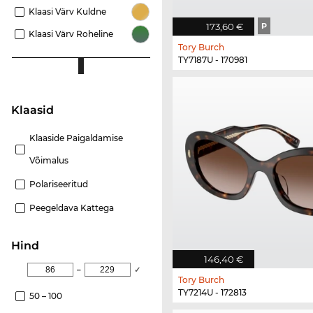
Klaasi Värv Kuldne
173,60 €
P
Klaasi Värv Roheline
Tory Burch
TY7187U - 170981
Klaasid
Klaaside Paigaldamise
Võimalus
Polariseeritud
Peegeldava Kattega
Hind
146,40 €
–
✓
Tory Burch
TY7214U - 172813
50 – 100