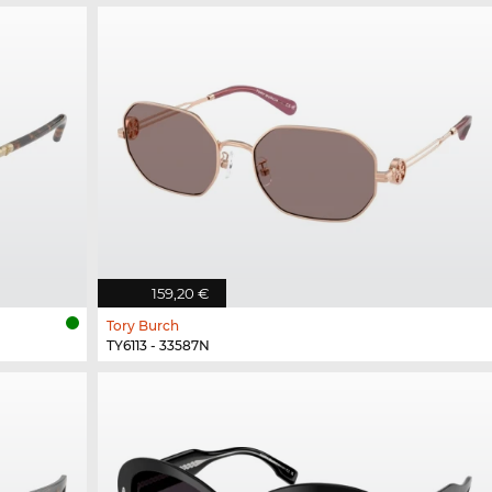
159,20 €
Tory Burch
TY6113 - 33587N