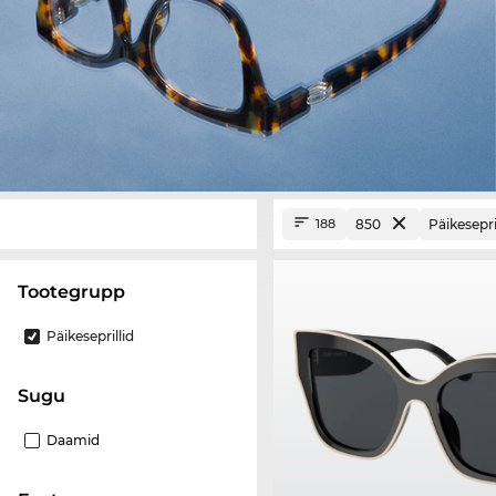
850
Päikesepri
188
Tootegrupp
Päikeseprillid
Sugu
Daamid