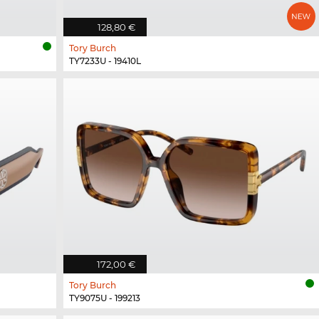
128,80 €
Tory Burch
TY7233U - 19410L
172,00 €
Tory Burch
TY9075U - 199213