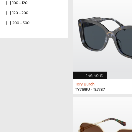
100 – 120
120 – 200
200 – 300
146,40 €
Tory Burch
TY7198U - 195787