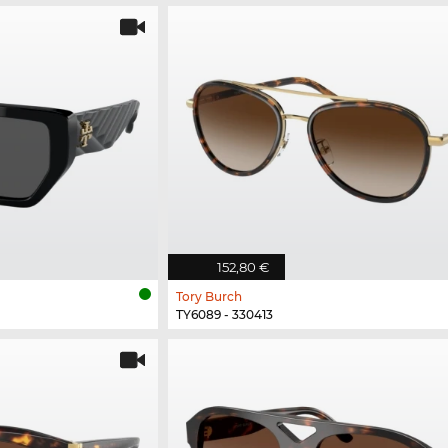
152,80 €
Tory Burch
TY6089 - 330413