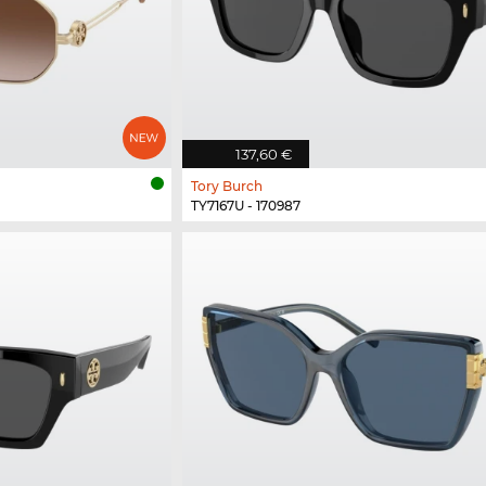
137,60 €
Tory Burch
TY7167U - 170987