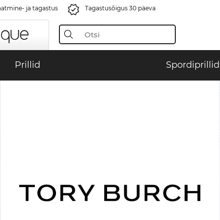
aatmine- ja tagastus
Tagastusõigus 30 päeva
Prillid
Spordiprillid