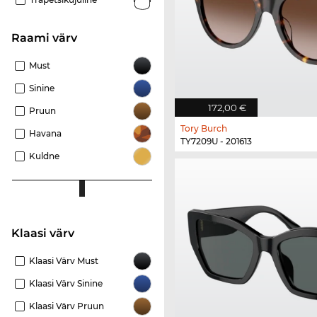
Raami värv
Must
Sinine
172,00 €
Pruun
Tory Burch
Havana
TY7209U - 201613
Kuldne
Klaasi värv
Klaasi Värv Must
Klaasi Värv Sinine
Klaasi Värv Pruun