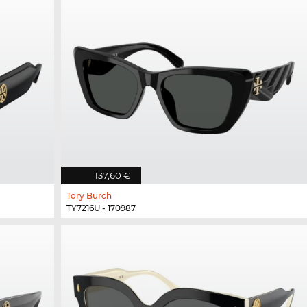
137,60 €
Tory Burch
TY7216U - 170987