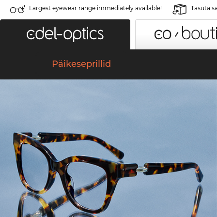
Largest eyewear range immediately available!
Tasuta s
Päikeseprillid