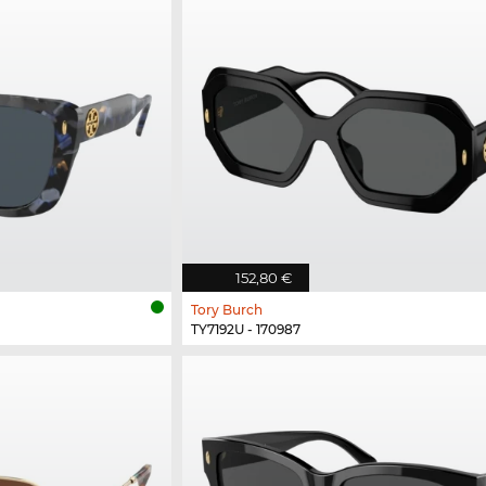
152,80 €
Tory Burch
TY7192U - 170987