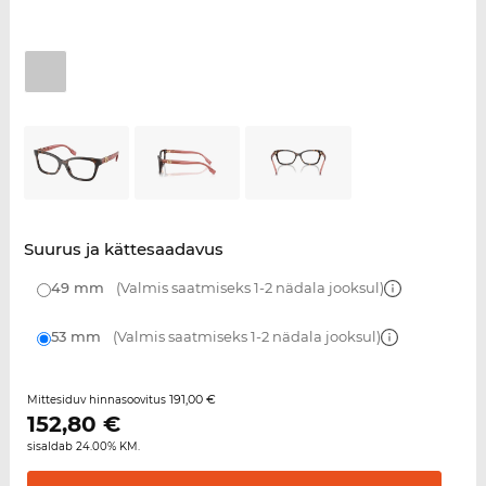
Suurus ja kättesaadavus
49 mm
(Valmis saatmiseks 1-2 nädala jooksul)
53 mm
(Valmis saatmiseks 1-2 nädala jooksul)
191,00 €
Mittesiduv hinnasoovitus
152,80
€
sisaldab 24.00% KM.