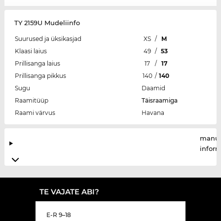
TY 2159U Mudeliinfo
Suurused ja üksikasjad
XS
/
M
Klaasi laius
49
/
53
Prillisanga laius
17
/
17
Prillisanga pikkus
140
/
140
Sugu
Daamid
Raamitüüp
Täisraamiga
Raami värvus
Havana
manuf
infor
TE VAJATE ABI?
E-R 9–18