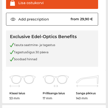
Lisa
ostukorvi
Add
prescription
from 29,90 €
Exclusive Edel-Optics Benefits
Tasuta saatmine- ja tagastus
Tagastusõigus 30 päeva
Soodsad hinnad
Klaasi laius
Prillisanga laius
Sanga pikkus
53 mm
17 mm
140 mm