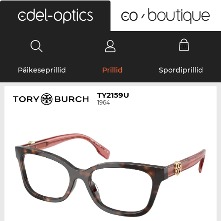
0
Päikeseprillid
Prillid
Spordiprillid
TY2159U
1964