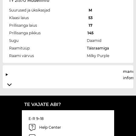
TY 2157U Mudeliinfo
Suurused ja üksikasjad
M
Klaasi laius
53
Prillisanga laius
17
Prillisanga pikkus
145
Sugu
Daamid
Raamitüüp
Täisraamiga
Raami värvus
Milky Purple
manuf
infor
TE VAJATE ABI?
E-R 9–18
Help Center