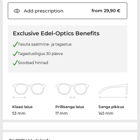
Add
prescription
from 29,90 €
Exclusive Edel-Optics Benefits
Tasuta saatmine- ja tagastus
Tagastusõigus 30 päeva
Soodsad hinnad
Klaasi laius
Prillisanga laius
Sanga pikkus
53 mm
17 mm
145 mm