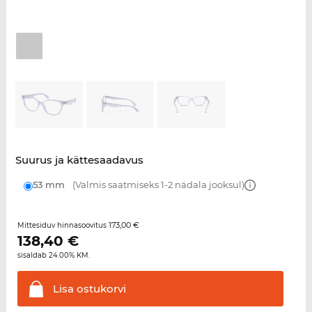
Suurus ja kättesaadavus
53 mm
(Valmis saatmiseks 1-2 nädala jooksul)
173,00 €
Mittesiduv hinnasoovitus
138,40
€
sisaldab 24.00% KM.
Lisa
ostukorvi