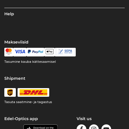
Help
Makseviisid
Tasumine kauba kättesaamisel
Shipment
Tasuta saatmine- ja tagastus
Edel-Optics app
Visit us