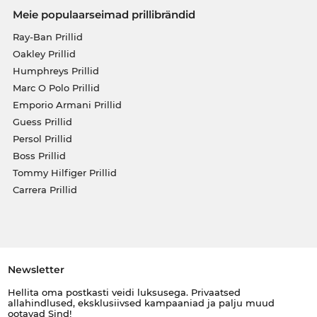
Meie populaarseimad prillibrändid
Ray-Ban Prillid
Oakley Prillid
Humphreys Prillid
Marc O Polo Prillid
Emporio Armani Prillid
Guess Prillid
Persol Prillid
Boss Prillid
Tommy Hilfiger Prillid
Carrera Prillid
Newsletter
Hellita oma postkasti veidi luksusega. Privaatsed
allahindlused, eksklusiivsed kampaaniad ja palju muud
ootavad Sind!