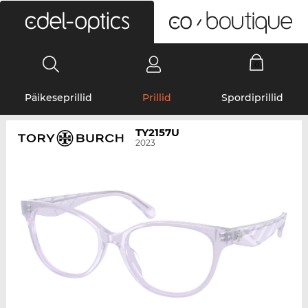
0
Päikeseprillid
Prillid
Spordiprillid
TY2157U
2023