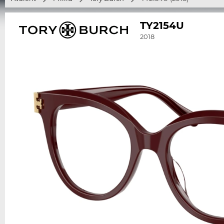
TY2154U
2018