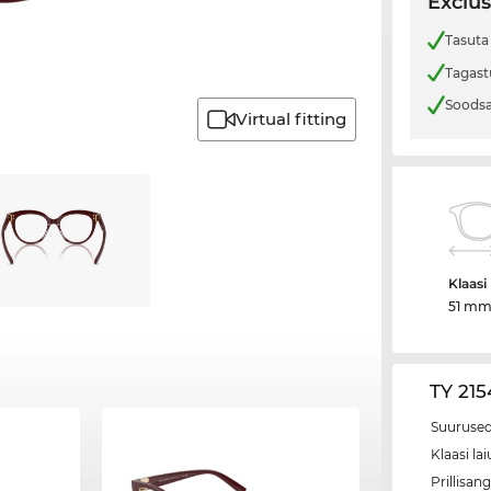
Exclus
Tasuta
Tagast
Soodsa
Virtual fitting
Klaasi 
51 m
TY 215
Suurused
Klaasi lai
Prillisang