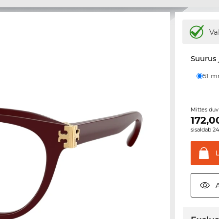
Va
Suurus 
51 
Mittesiduv
172,0
sisaldab 2