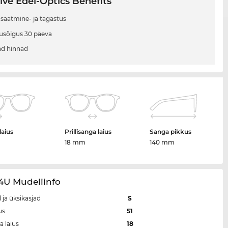
ive Edel-Optics Benefits
 saatmine- ja tagastus
usõigus 30 päeva
d hinnad
laius
Prillisanga laius
Sanga pikkus
m
18 mm
140 mm
4U Mudeliinfo
 ja üksikasjad
S
us
51
a laius
18