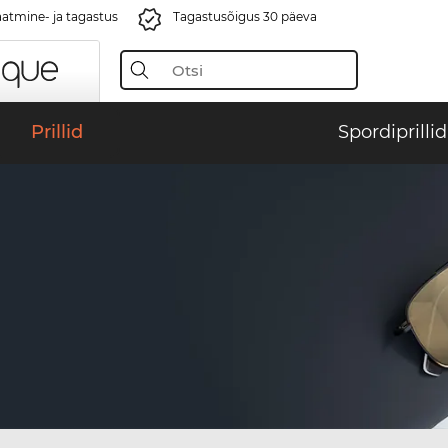
aatmine- ja tagastus
Tagastusõigus 30 päeva
Prillid
Spordiprillid