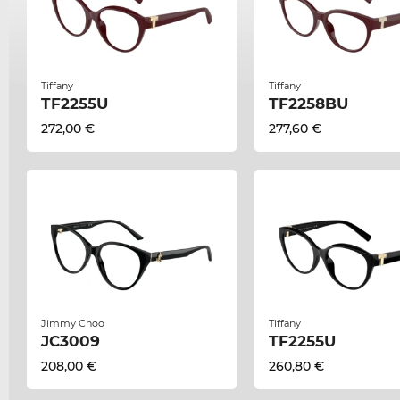
Tiffany
Tiffany
TF2255U
TF2258BU
272,00 €
277,60 €
Jimmy Choo
Tiffany
JC3009
TF2255U
208,00 €
260,80 €