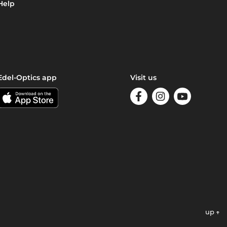
Help
Edel-Optics app
Visit us
up