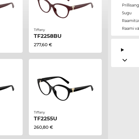
Prillisan
Sugu
Raamitü
Raami vä
Tiffany
TF2258BU
277,60 €
Tiffany
TF2255U
260,80 €