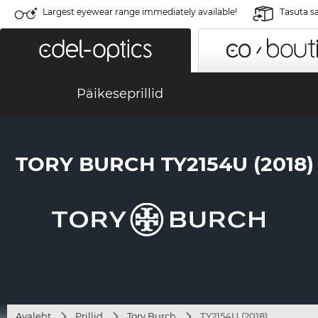
Largest eyewear range immediately available!
Tasuta s
Päikeseprillid
TORY BURCH TY2154U (2018)
Avaleht
Prillid
Tory Burch
TY2154U (2018)