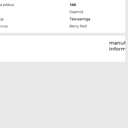
ga pikkus
140
Daamid
üp
Täisraamiga
rvus
Berry Red
manufa
inform