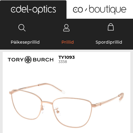
0
Päikeseprillid
Prillid
Spordiprillid
TY1093
3358