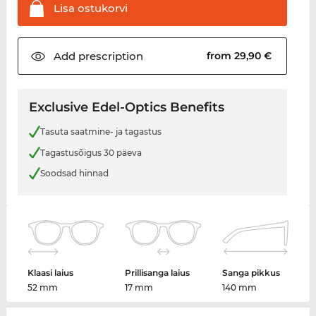
Lisa
ostukorvi
Add
prescription
from 29,90 €
Exclusive Edel-Optics Benefits
Tasuta saatmine- ja tagastus
Tagastusõigus 30 päeva
Soodsad hinnad
Klaasi laius
Prillisanga laius
Sanga pikkus
52 mm
17 mm
140 mm