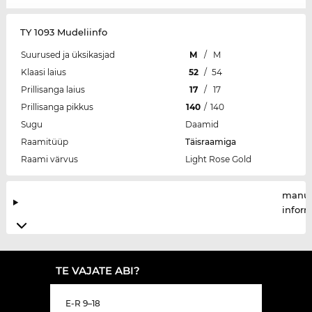
TY 1093 Mudeliinfo
Suurused ja üksikasjad
M
/
M
Klaasi laius
52
/
54
Prillisanga laius
17
/
17
Prillisanga pikkus
140
/
140
Sugu
Daamid
Raamitüüp
Täisraamiga
Raami värvus
Light Rose Gold
manuf
infor
TE VAJATE ABI?
E-R 9–18