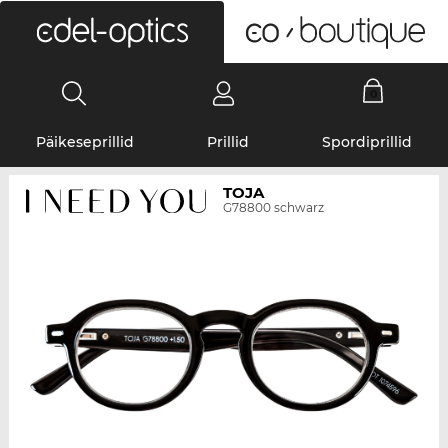
0
Päikeseprillid
Prillid
Spordiprillid
TOJA
G78800 schwarz