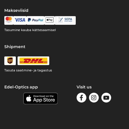
Makseviisid
Tasumine kauba kättesaamisel
Shipment
Tasuta saatmine- ja tagastus
Edel-Optics app
Visit us