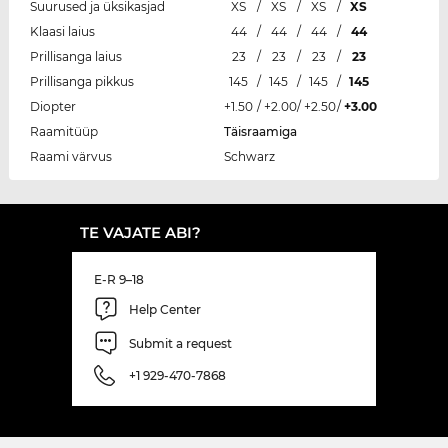
Suurused ja üksikasjad
XS
/
XS
/
XS
/
XS
Klaasi laius
44
/
44
/
44
/
44
Prillisanga laius
23
/
23
/
23
/
23
Prillisanga pikkus
145
/
145
/
145
/
145
Diopter
+1.50
/
+2.00
/
+2.50
/
+3.00
Raamitüüp
Täisraamiga
Raami värvus
Schwarz
TE VAJATE ABI?
E-R 9–18
Help Center
Submit a request
+1 929-470-7868