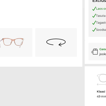
Exclus
Laos o
Tasuta
Tagast
Soodsa
Gara
jook
Klaasi 
49 m