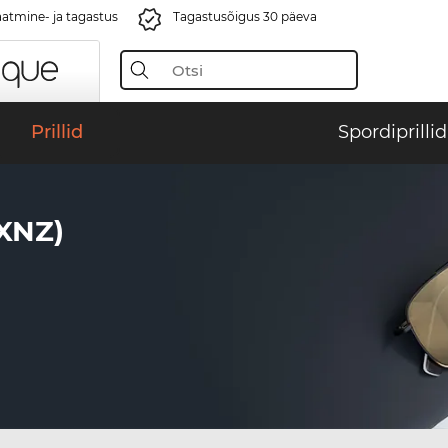
aatmine- ja tagastus
Tagastusõigus 30 päeva
Prillid
Spordiprillid
XNZ)