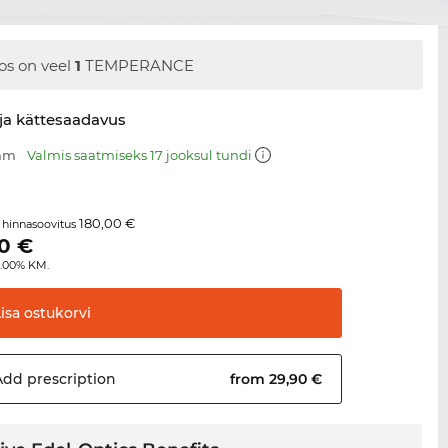
os on veel
1
TEMPERANCE
ja kättesaadavus
 mm
Valmis saatmiseks 17 jooksul tundi
180,00 €
 hinnasoovitus
0
€
4.00% KM.
Lisa
ostukorvi
Add
prescription
from 29,90 €