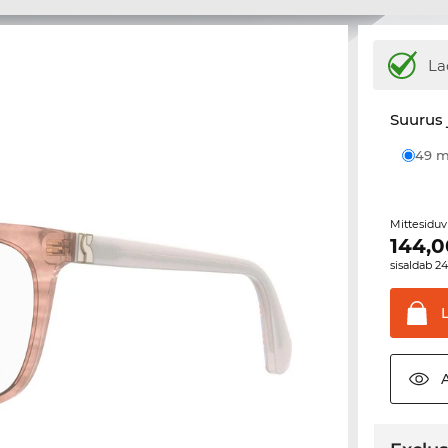
La
Suurus 
49
Mittesiduv
144,0
sisaldab 2