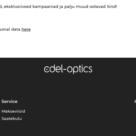
ed, eksklusiivsed kampaaniad ja palju muud ootavad Sind!
rsonal data
here
Service
Makseviisid
Saatekulu