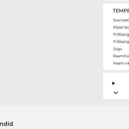
TEMPE
Suurused
Klaasi lai
Prillisang
Prillisan
Sugu
Raamitü
Raami vä
ändid