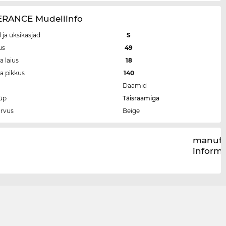
RANCE Mudeliinfo
 ja üksikasjad
S
us
49
a laius
18
ga pikkus
140
Daamid
üp
Täisraamiga
rvus
Beige
manufa
inform