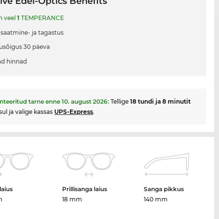
ive Edel-Optics Benefits
n veel
1
TEMPERANCE
 saatmine- ja tagastus
usõigus 30 päeva
d hinnad
nteeritud tarne enne
10. august 2026
:
Tellige
18 tundi ja 8 minutit
sul ja valige kassas
UPS-Express
.
laius
Prillisanga laius
Sanga pikkus
m
18 mm
140 mm