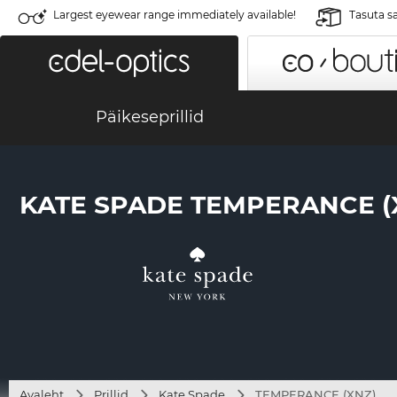
Largest eyewear range immediately available!
Tasuta s
Päikeseprillid
KATE SPADE TEMPERANCE (
Avaleht
Prillid
Kate Spade
TEMPERANCE (XNZ)