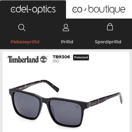
0
Päikeseprillid
Prillid
Spordiprillid
TB9306
Polarized
01D