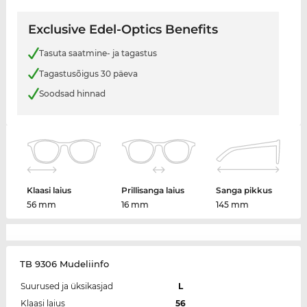
Exclusive Edel-Optics Benefits
Tasuta saatmine- ja tagastus
Tagastusõigus 30 päeva
Soodsad hinnad
Klaasi laius
Prillisanga laius
Sanga pikkus
56 mm
16 mm
145 mm
TB 9306 Mudeliinfo
Suurused ja üksikasjad
L
Klaasi laius
56