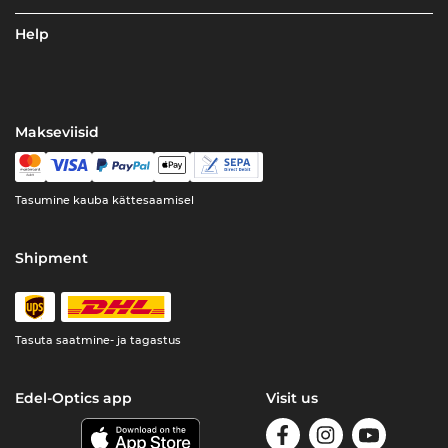
Help
Makseviisid
Tasumine kauba kättesaamisel
Shipment
Tasuta saatmine- ja tagastus
Edel-Optics app
Visit us