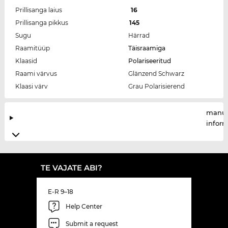
Prillisanga laius
16
Prillisanga pikkus
145
Sugu
Härrad
Raamitüüp
Täisraamiga
Klaasid
Polariseeritud
Raami värvus
Glänzend Schwarz
Klaasi värv
Grau Polarisierend
manuf
infor
TE VAJATE ABI?
E-R 9–18
Help Center
Submit a request