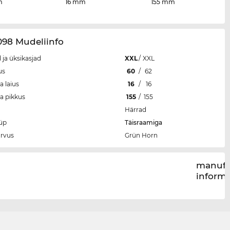
m
16 mm
155 mm
098 Mudeliinfo
 ja üksikasjad
XXL
/
XXL
us
60
/
62
a laius
16
/
16
ga pikkus
155
/
155
Härrad
üp
Täisraamiga
rvus
Grün Horn
manufa
inform