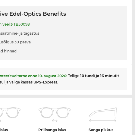
ive Edel-Optics Benefits
n veel
3
TB50098
 saatmine- ja tagastus
usõigus 30 päeva
d hinnad
nteeritud tarne enne
10. august 2026
:
Tellige
10 tundi ja 16 minutit
sul ja valige kassas
UPS-Express
.
laius
Prillisanga laius
Sanga pikkus