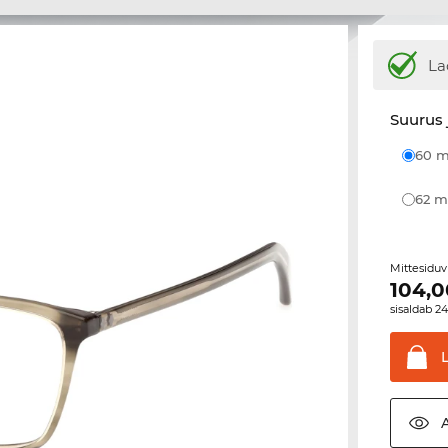
La
Suurus 
60
62
Mittesiduv
104,0
sisaldab 2