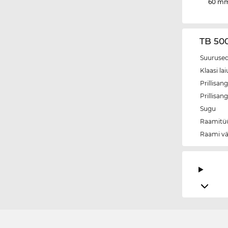
60 m
TB 50
Suurused
Klaasi lai
Prillisang
Prillisan
Sugu
Raamitü
Raami vä