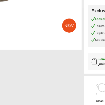
Exclus
Laos o
Tasuta
Tagast
Soodsa
Gara
jook
Klaasi 