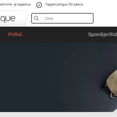
aatmine- ja tagastus
Tagastusõigus 30 päeva
Prillid
Spordiprillid