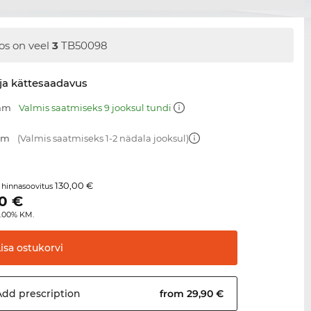
os on veel
3
TB50098
ja kättesaadavus
 mm
Valmis saatmiseks 9 jooksul tundi
 mm
(Valmis saatmiseks 1-2 nädala jooksul)
130,00 €
 hinnasoovitus
0
€
4.00% KM.
Lisa
ostukorvi
Add
prescription
from 29,90 €