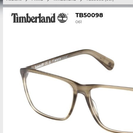
TB50098
061