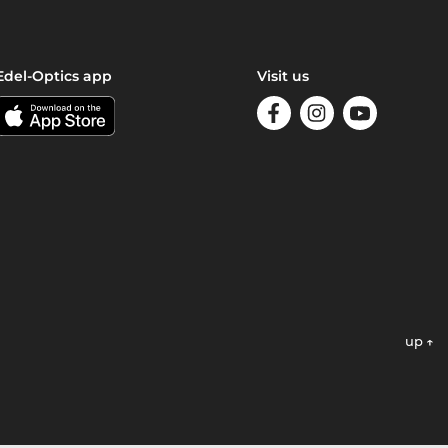
Edel-Optics app
Visit us
up