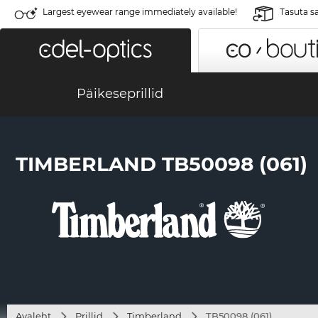
Largest eyewear range immediately available!
Tasuta s
Päikeseprillid
TIMBERLAND TB50098 (061)
Avaleht
Prillid
Timberland
TB50098 (061)