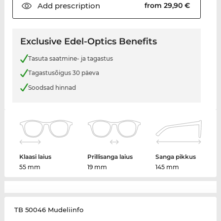
Add
prescription
from 29,90 €
Exclusive Edel-Optics Benefits
Tasuta saatmine- ja tagastus
Tagastusõigus 30 päeva
Soodsad hinnad
Klaasi laius
Prillisanga laius
Sanga pikkus
55 mm
19 mm
145 mm
TB 50046 Mudeliinfo