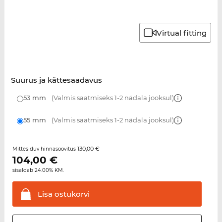
Virtual fitting
Suurus ja kättesaadavus
53 mm
(Valmis saatmiseks 1-2 nädala jooksul)
55 mm
(Valmis saatmiseks 1-2 nädala jooksul)
130,00 €
Mittesiduv hinnasoovitus
104,00
€
sisaldab 24.00% KM.
Lisa
ostukorvi