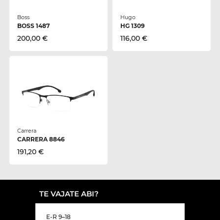
Boss
Hugo
BOSS 1487
HG 1309
200,00 €
116,00 €
Carrera
CARRERA 8846
191,20 €
TE VAJATE ABI?
E-R 9–18