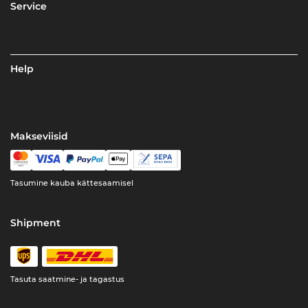
Service
Help
Makseviisid
Tasumine kauba kättesaamisel
Shipment
Tasuta saatmine- ja tagastus