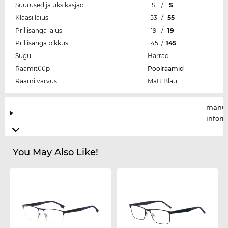
Suurused ja üksikasjad
S
/
S
Klaasi laius
53
/
55
Prillisanga laius
19
/
19
Prillisanga pikkus
145
/
145
Sugu
Härrad
Raamitüüp
Poolraamid
Raami värvus
Matt Blau
manuf
infor
You May Also Like!