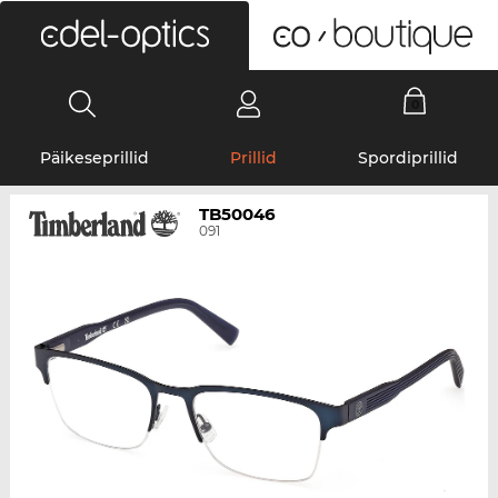
0
Päikeseprillid
Prillid
Spordiprillid
TB50046
091