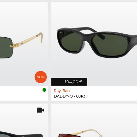
104,00 €
Ray-Ban
DADDY-O - 601/31