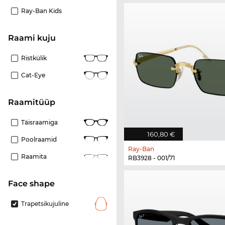
Ray-Ban Kids
Raami kuju
Ristkülik
Cat-Eye
Raamitüüp
Täisraamiga
160,80 €
Poolraamid
Ray-Ban
Raamita
RB3928 - 001/71
Face shape
Trapetsikujuline