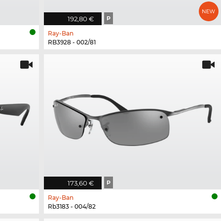
192,80 €
P
Ray-Ban
RB3928 - 002/81
173,60 €
P
Ray-Ban
Rb3183 - 004/82