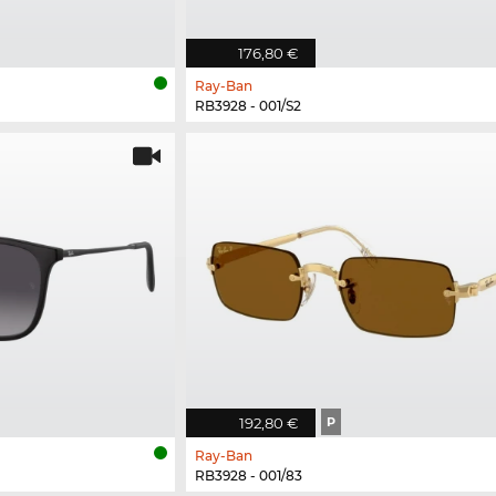
176,80 €
Ray-Ban
RB3928 - 001/S2
192,80 €
P
Ray-Ban
RB3928 - 001/83