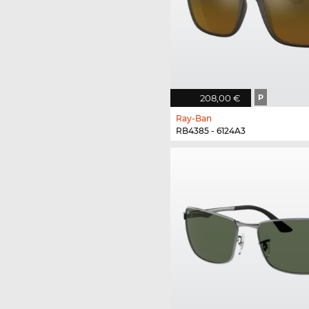
208,00 €
P
Ray-Ban
RB4385 - 6124A3