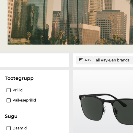
all Ray-Ban brands
403
Tootegrupp
Prillid
Päikeseprillid
Sugu
Daamid