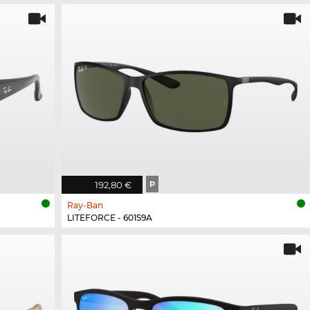
192,80 €
P
Ray-Ban
LITEFORCE - 601S9A