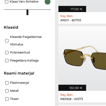
Klaasi Värv Roheline
117,60 €
Ray-Ban
ANDY - 607313
Klaasid
Klaaside Paigaldamise
Võimalus
Polariseeritud
Peegeldava Kattega
Raami materjal
Plastmaterjal
160,80 €
Metall
Ray-Ban
Titaan
RB3928 - 001/73