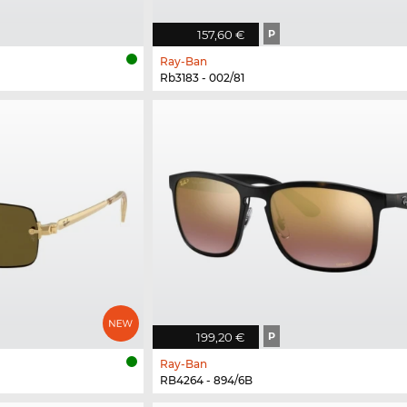
157,60 €
P
Ray-Ban
Rb3183 - 002/81
199,20 €
P
Ray-Ban
RB4264 - 894/6B