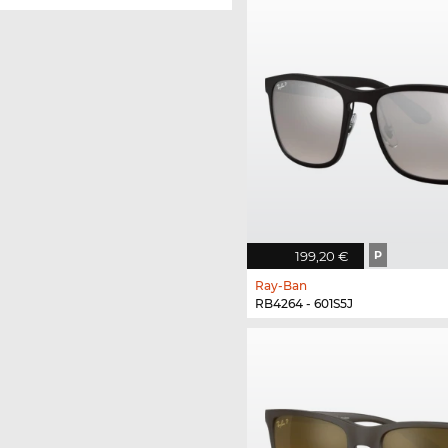
199,20 €
P
Ray-Ban
RB4264 - 601S5J