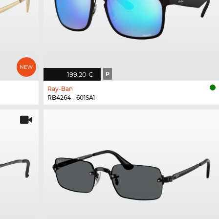
199,20 €
P
Ray-Ban
RB4264 - 601SA1