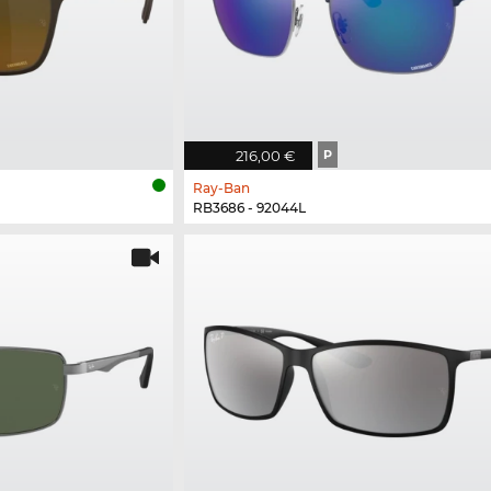
216,00 €
P
Ray-Ban
RB3686 - 92044L