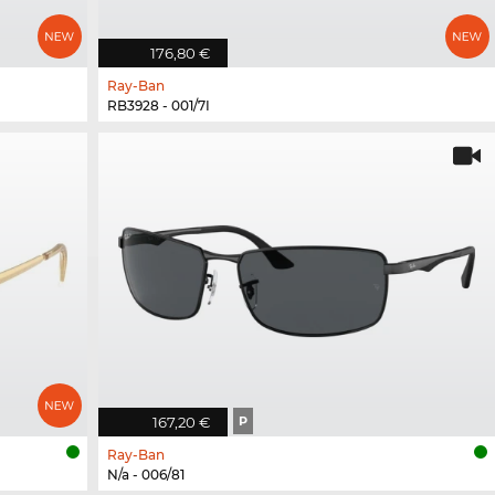
176,80 €
Ray-Ban
RB3928 - 001/7I
167,20 €
P
Ray-Ban
N/a - 006/81