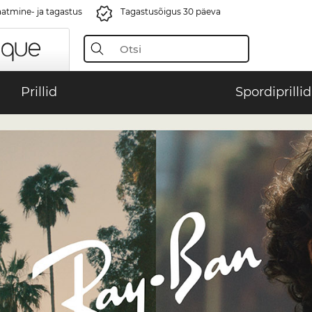
aatmine- ja tagastus
Tagastusõigus 30 päeva
Prillid
Spordiprillid