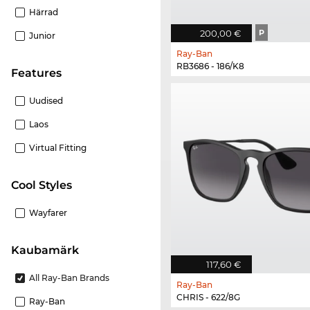
Härrad
200,00 €
P
Junior
Ray-Ban
RB3686 - 186/K8
Features
Uudised
Laos
Virtual Fitting
Cool Styles
Wayfarer
Kaubamärk
117,60 €
All Ray-Ban Brands
Ray-Ban
CHRIS - 622/8G
Ray-Ban