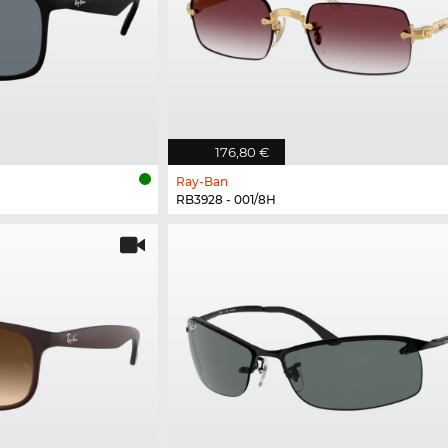
176,80 €
Ray-Ban
RB3928 - 001/8H