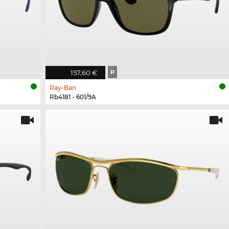
157,60 €
P
Ray-Ban
Rb4181 - 601/9A