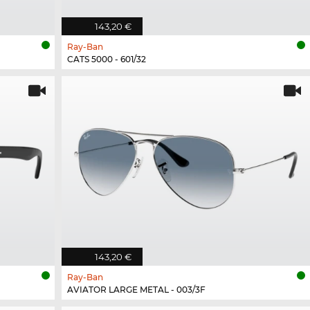
143,20 €
Ray-Ban
CATS 5000 - 601/32
143,20 €
Ray-Ban
AVIATOR LARGE METAL - 003/3F