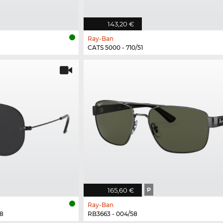
143,20 €
Ray-Ban
CATS 5000 - 710/51
165,60 €
P
Ray-Ban
8
RB3663 - 004/58