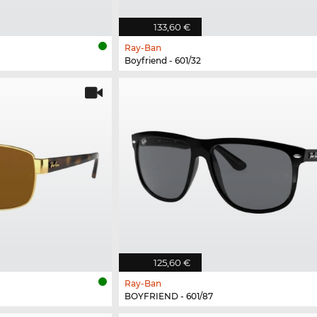
133,60 €
Ray-Ban
Boyfriend - 601/32
125,60 €
Ray-Ban
BOYFRIEND - 601/87