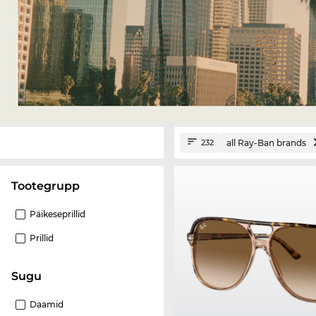
all Ray-Ban brands
232
Tootegrupp
Päikeseprillid
Prillid
Sugu
Daamid