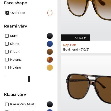
Face shape
Oval Face
Raami värv
Must
133,60 €
Sinine
Ray-Ban
Boyfriend - 710/51
Pruun
Havana
Kuldne
Klaasi värv
Klaasi Värv Must