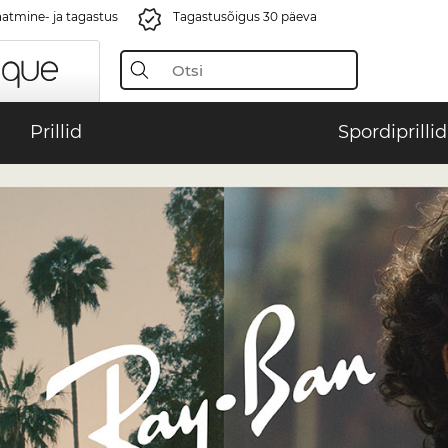
aatmine- ja tagastus
Tagastusõigus 30 päeva
Prillid
Spordiprillid