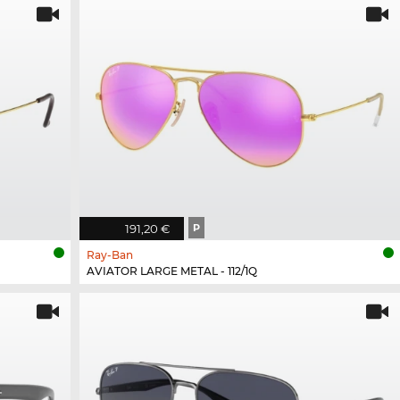
191,20 €
P
Ray-Ban
AVIATOR LARGE METAL - 112/1Q