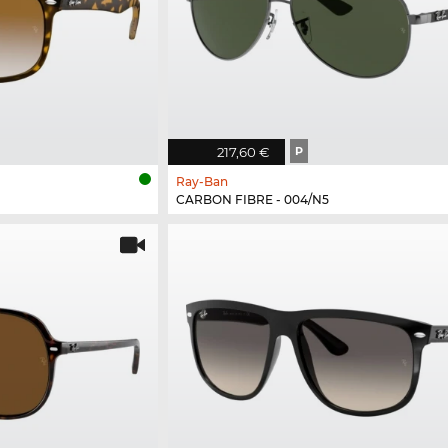
217,60 €
P
Ray-Ban
CARBON FIBRE - 004/N5