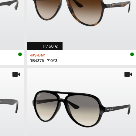
117,60 €
Ray-Ban
RB4376 - 710/13