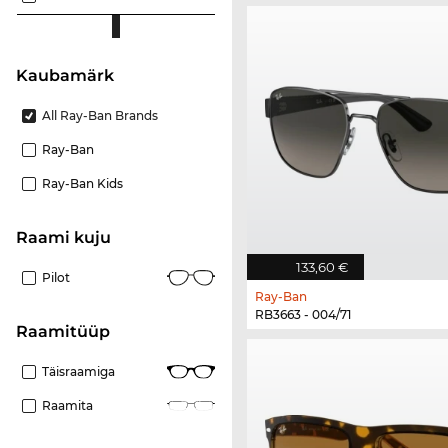
Kaubamärk
All Ray-Ban Brands
Ray-Ban
Ray-Ban Kids
Raami kuju
133,60 €
Pilot
Ray-Ban
RB3663 - 004/71
Raamitüüp
Täisraamiga
Raamita