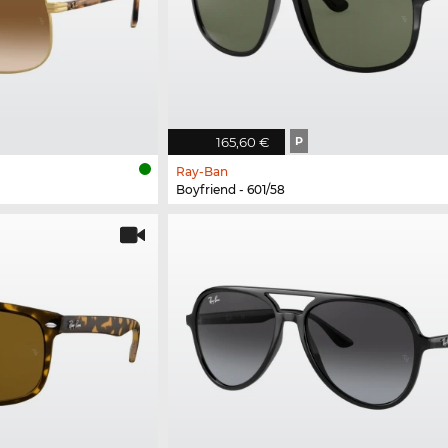
165,60 €
P
Ray-Ban
Boyfriend - 601/58