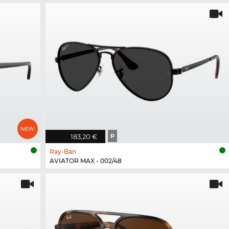
183,20 €
P
Ray-Ban
AVIATOR MAX - 002/48