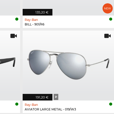
135,20 €
Ray-Ban
BILL - 901/R6
191,20 €
P
Ray-Ban
AVIATOR LARGE METAL - 019/W3