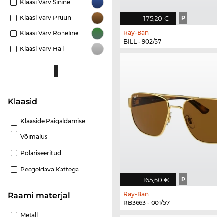
Klaasi Värv Sinine
Klaasi Värv Pruun
175,20 €
P
Ray-Ban
Klaasi Värv Roheline
BILL - 902/57
Klaasi Värv Hall
Klaasid
Klaaside Paigaldamise
Võimalus
Polariseeritud
Peegeldava Kattega
165,60 €
P
Ray-Ban
Raami materjal
RB3663 - 001/57
Metall