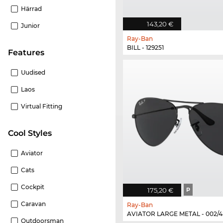
Härrad
143,20 €
Junior
Ray-Ban
BILL - 129251
Features
Uudised
Laos
Virtual Fitting
Cool Styles
Aviator
Cats
Cockpit
175,20 €
P
Caravan
Ray-Ban
AVIATOR LARGE METAL - 002/4
Outdoorsman