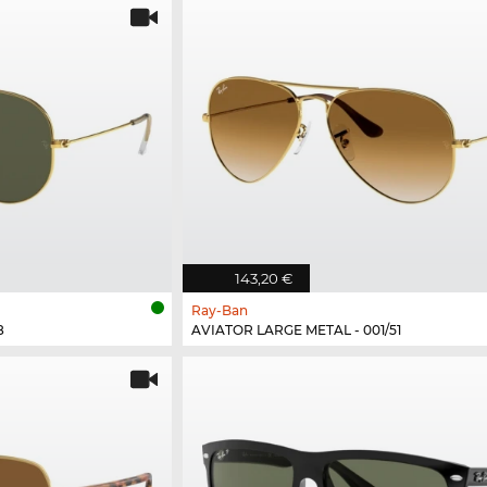
143,20 €
Ray-Ban
8
AVIATOR LARGE METAL - 001/51