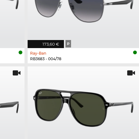
173,60 €
P
Ray-Ban
RB3683 - 004/78