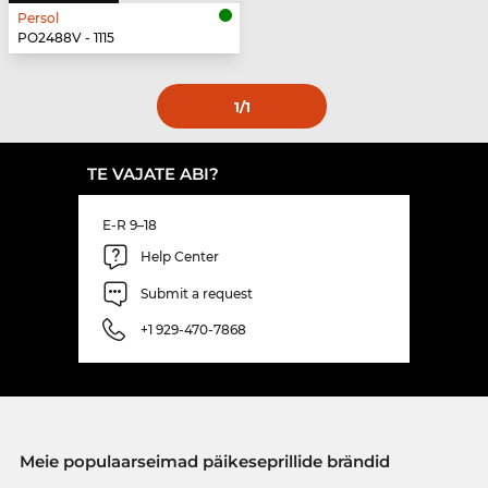
Persol
PO2488V - 1115
1
/1
TE VAJATE ABI?
E-R 9–18
Help Center
Submit a request
+1 929-470-7868
Meie populaarseimad päikeseprillide brändid