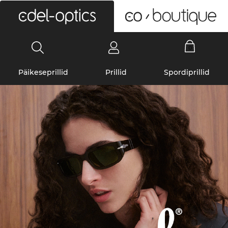
0
Päikeseprillid
Prillid
Spordiprillid