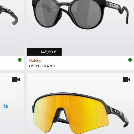
145,60 €
Oakley
HSTN - 924201