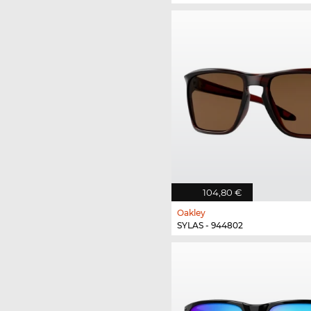
104,80 €
Oakley
SYLAS - 944802