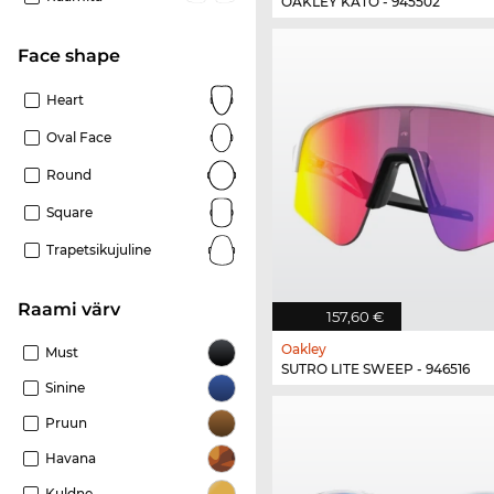
OAKLEY KATO - 945502
Face shape
Heart
Oval Face
Round
Square
Trapetsikujuline
Raami värv
157,60 €
Oakley
Must
SUTRO LITE SWEEP - 946516
Sinine
Pruun
Havana
Kuldne