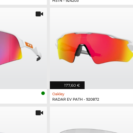
HSTN - 924205
177,60 €
Oakley
RADAR EV PATH - 920872