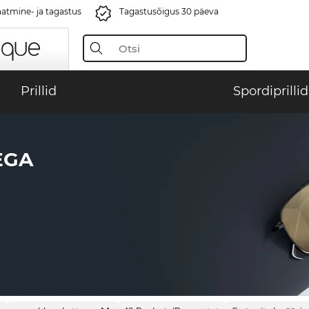
aatmine- ja tagastus
Tagastusõigus 30 päeva
Prillid
Spordiprillid
EGA