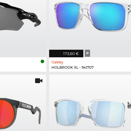
173,60 €
P
Oakley
HOLBROOK XL - 941707