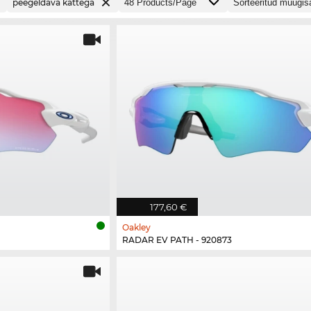
peegeldava kattega
177,60 €
Oakley
RADAR EV PATH - 920873