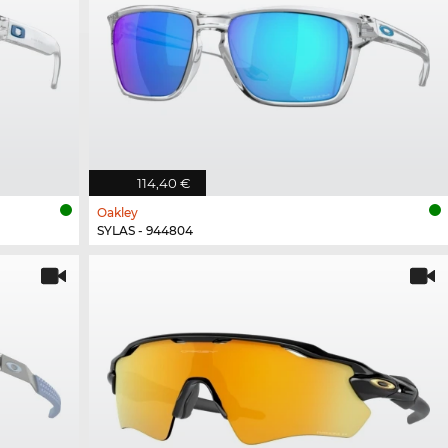
114,40 €
Oakley
SYLAS - 944804