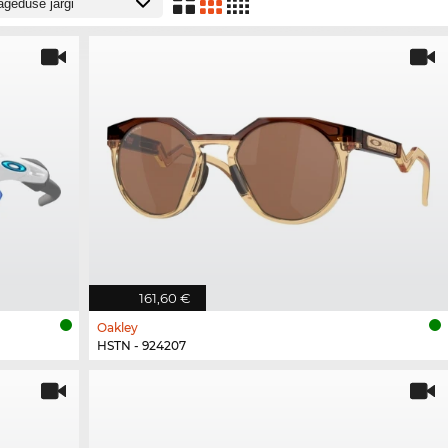
161,60 €
Oakley
HSTN - 924207