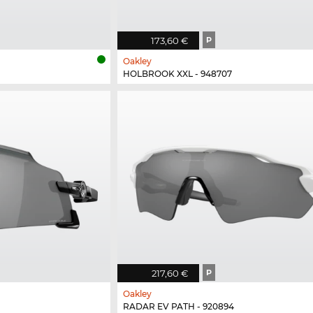
173,60 €
P
Oakley
HOLBROOK XXL - 948707
217,60 €
P
Oakley
RADAR EV PATH - 920894