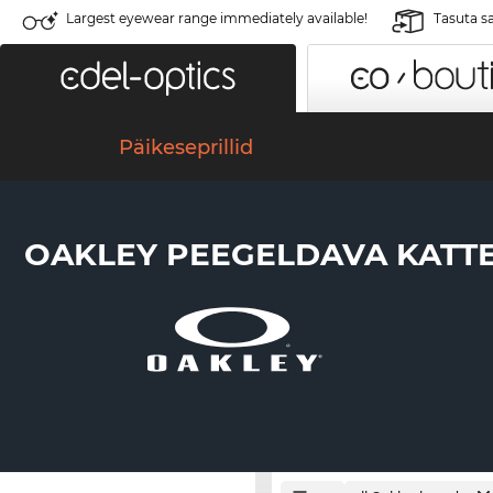
Largest eyewear range immediately available!
Tasuta s
Päikeseprillid
OAKLEY PEEGELDAVA KATT