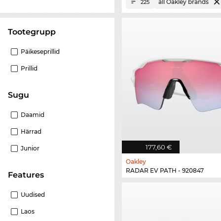
all Oakley brands
225
Tootegrupp
Päikeseprillid
Prillid
Sugu
Daamid
Härrad
177,60 €
Junior
Oakley
RADAR EV PATH - 920847
Features
Uudised
Laos