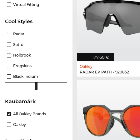
Virtual Fitting
Cool Styles
Radar
Sutro
Holbrook
177,60 €
Frogskins
Oakley
RADAR EV PATH - 920852
Black Iridium
Kaubamärk
All Oakley Brands
Oakley