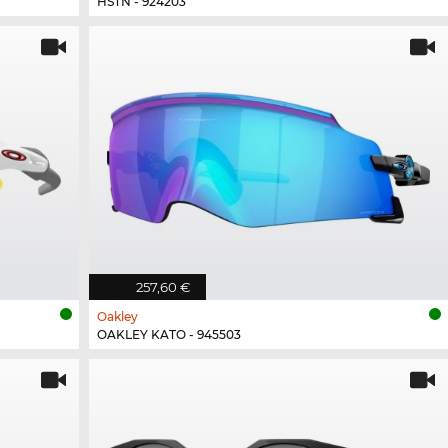
HSTN - 924203
257,60 €
Oakley
OAKLEY KATO - 945503