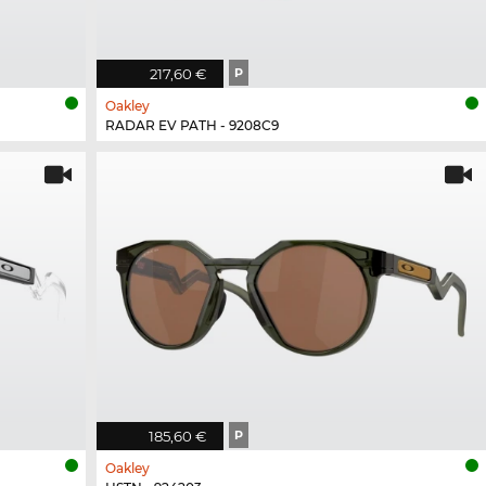
217,60 €
P
Oakley
RADAR EV PATH - 9208C9
185,60 €
P
Oakley