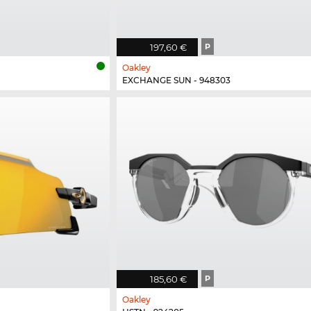
197,60 €
P
Oakley
EXCHANGE SUN - 948303
185,60 €
P
Oakley