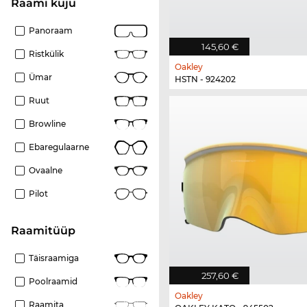
Raami kuju
Panoraam
145,60 €
Ristkülik
Oakley
Ümar
HSTN - 924202
Ruut
Browline
Ebaregulaarne
Ovaalne
Pilot
Raamitüüp
Täisraamiga
257,60 €
Poolraamid
Oakley
Raamita