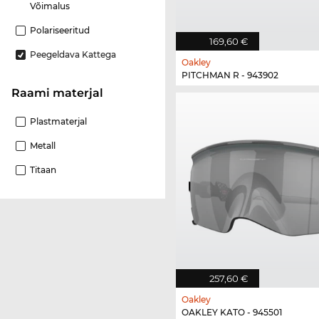
Võimalus
Polariseeritud
169,60 €
Peegeldava Kattega
Oakley
PITCHMAN R - 943902
Raami materjal
Plastmaterjal
Metall
Titaan
257,60 €
Oakley
OAKLEY KATO - 945501