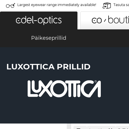
Largest eyewear range immediately available!
Tasuta s
Päikeseprillid
LUXOTTICA PRILLID