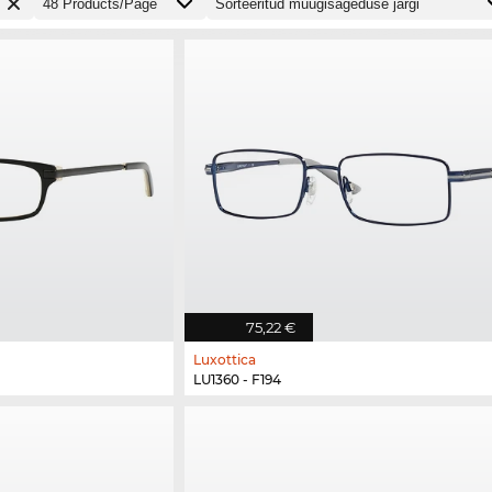
75,22 €
Luxottica
LU1360 - F194