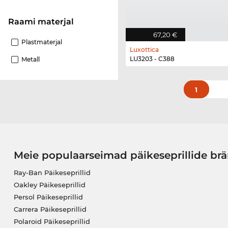
Raami materjal
67,20 €
Plastmaterjal
Luxottica
LU3203 - C388
Metall
1
Meie populaarseimad päikeseprillide br
Ray-Ban Päikeseprillid
Oakley Päikeseprillid
Persol Päikeseprillid
Carrera Päikeseprillid
Polaroid Päikeseprillid