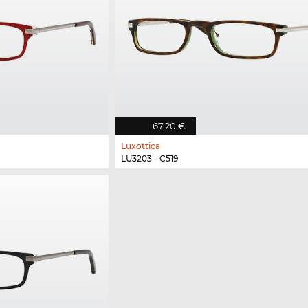
67,20 €
Luxottica
LU3203 - C519