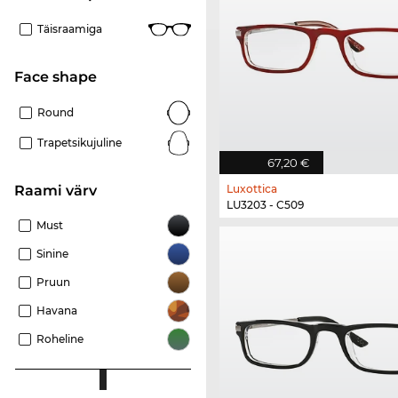
Täisraamiga
Face shape
Round
Trapetsikujuline
67,20 €
Luxottica
Raami värv
LU3203 - C509
Must
Sinine
Pruun
Havana
Roheline