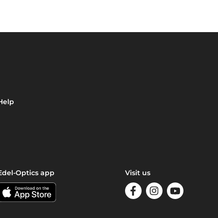
Help
Edel-Optics app
Visit us