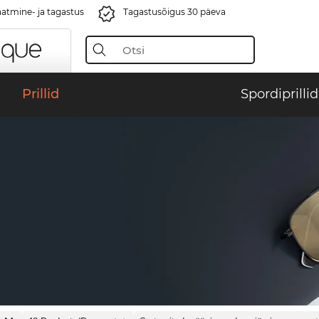
aatmine- ja tagastus
Tagastusõigus 30 päeva
Prillid
Spordiprillid