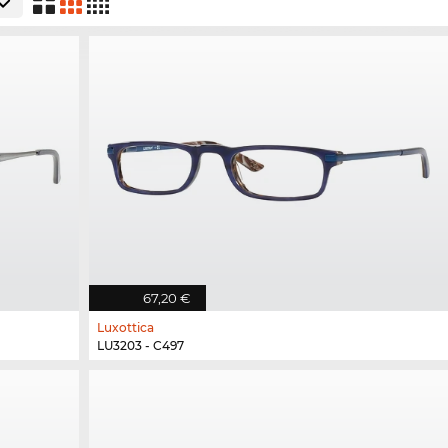
67,20 €
Luxottica
LU3203 - C497