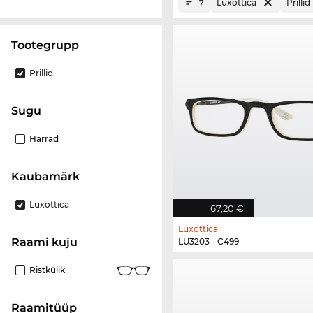
Luxottica
Prillid
7
Tootegrupp
Prillid
Sugu
Härrad
Kaubamärk
Luxottica
67,20 €
Luxottica
Raami kuju
LU3203 - C499
Ristkülik
Raamitüüp