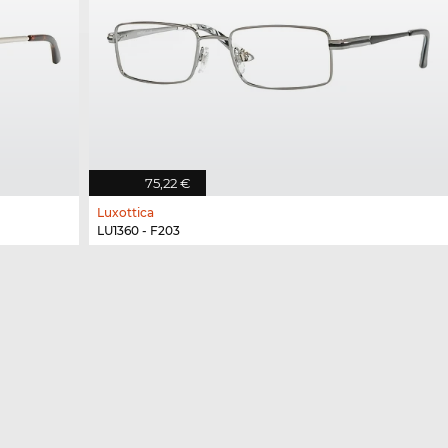
75,22 €
Luxottica
LU1360 - F203