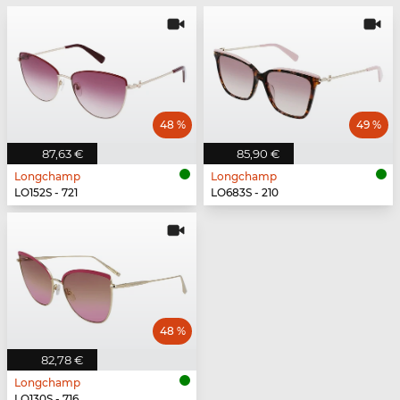
48 %
49 %
87,63 €
85,90 €
Longchamp
Longchamp
LO152S - 721
LO683S - 210
48 %
82,78 €
Longchamp
LO130S - 716