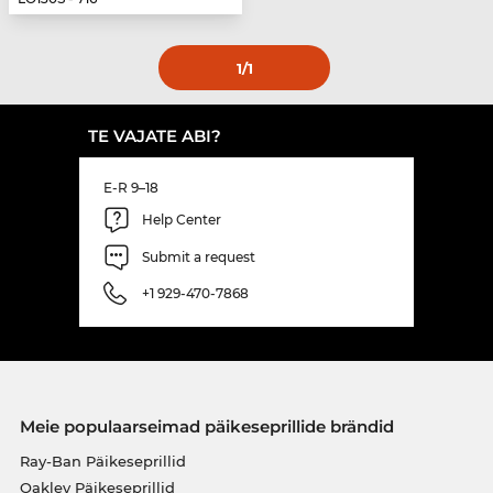
1
/1
TE VAJATE ABI?
E-R 9–18
Help Center
Submit a request
+1 929-470-7868
Meie populaarseimad päikeseprillide brändid
Ray-Ban Päikeseprillid
Oakley Päikeseprillid