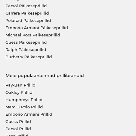
Persol Päikeseprillid
Carrera Päikeseprillid
Polaroid Päikeseprillid
Emporio Armani Päikeseprillid
Michael Kors Päikeseprillid
Guess Päikeseprillid
Ralph Päikeseprillid
Burberry Päikeseprillid
Meie populaarseimad prillibrändid
Ray-Ban Prillid
Oakley Prillid
Humphreys Prillid
Marc O Polo Prillid
Emporio Armani Prillid
Guess Prillid
Persol Prillid
Boss Prillid