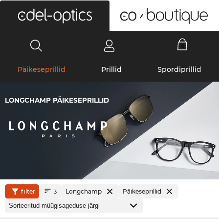
0
Päikeseprillid
Prillid
Spordiprillid
LONGCHAMP PÄIKESEPRILLID
filter
Longchamp
Päikeseprillid
3