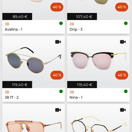
40 %
40 %
89,40 €
107,40 €
JB
JB
Avelina - 1
Drip - 3
40 %
40 %
119,40 €
119,40 €
JB
JB
JB 17 - 2
Nina - 1