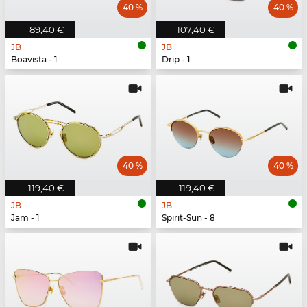
40 %
40 %
89,40 €
107,40 €
JB
JB
Boavista - 1
Drip - 1
40 %
40 %
119,40 €
119,40 €
JB
JB
Jam - 1
Spirit-Sun - 8