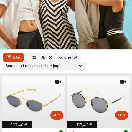
filter
JB
Kuldne
32
40 %
40 %
107,40 €
119,40 €