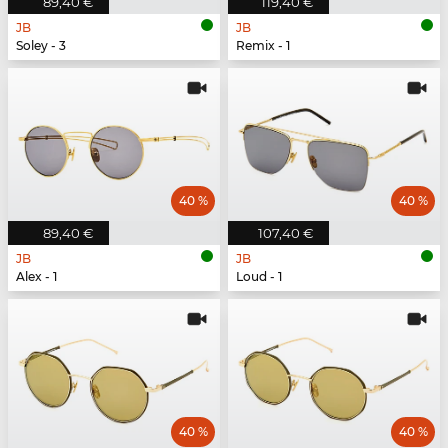
89,40 €
119,40 €
JB
JB
Soley - 3
Remix - 1
40 %
40 %
89,40 €
107,40 €
JB
JB
Alex - 1
Loud - 1
40 %
40 %