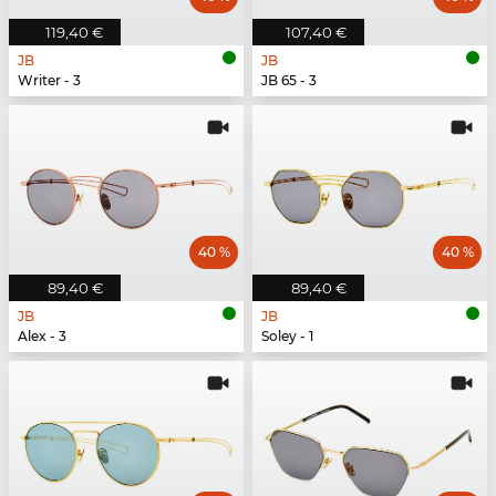
119,40 €
107,40 €
JB
JB
Writer - 3
JB 65 - 3
40 %
40 %
89,40 €
89,40 €
JB
JB
Alex - 3
Soley - 1