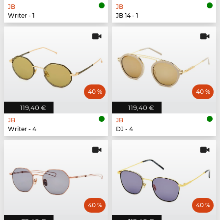
JB
JB
Writer - 1
JB 14 - 1
40 %
40 %
119,40 €
119,40 €
JB
JB
Writer - 4
DJ - 4
40 %
40 %