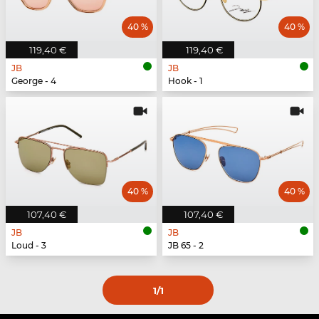
40 %
40 %
119,40 €
119,40 €
JB
JB
George - 4
Hook - 1
40 %
40 %
107,40 €
107,40 €
JB
JB
Loud - 3
JB 65 - 2
1
/1