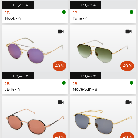
119,40 €
119,40 €
JB
JB
Hook - 4
Tune - 4
40 %
40 %
119,40 €
119,40 €
JB
JB
JB 14 - 4
Move-Sun - 8
40 %
40 %