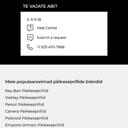
TE VAJATE ABI?
E-R 9–18
Help Center
Submit a request
+1 929-470-7868
Meie populaarseimad päikeseprillide brändid
Ray-Ban Päikeseprillid
Oakley Päikeseprillid
Persol Päikeseprillid
Carrera Päikeseprillid
Polaroid Päikeseprillid
Emporio Armani Päikeseprillid