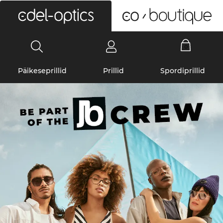
0
Päikeseprillid
Prillid
Spordiprillid