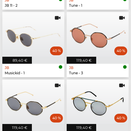
JB
JB
JB 11 - 2
Tune - 1
40 %
40 %
89,40 €
119,40 €
JB
JB
Musickid - 1
Tune - 3
40 %
40 %
119,40 €
119,40 €