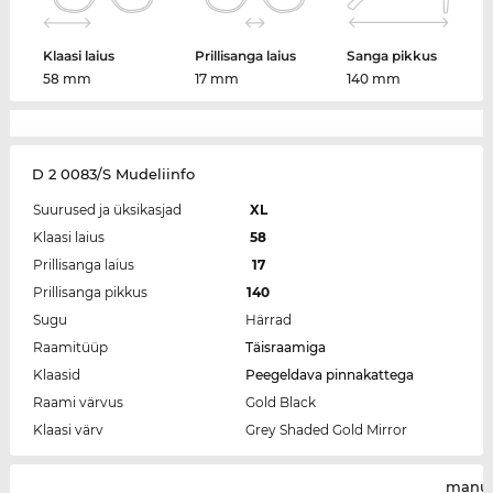
Klaasi laius
Prillisanga laius
Sanga pikkus
58 mm
17 mm
140 mm
D 2 0083/S Mudeliinfo
Suurused ja üksikasjad
XL
Klaasi laius
58
Prillisanga laius
17
Prillisanga pikkus
140
Sugu
Härrad
Raamitüüp
Täisraamiga
Klaasid
Peegeldava pinnakattega
Raami värvus
Gold Black
Klaasi värv
Grey Shaded Gold Mirror
manuf