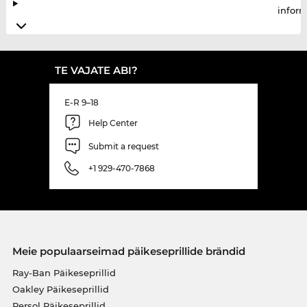
infor
TE VAJATE ABI?
E-R 9–18
Help Center
Submit a request
+1 929-470-7868
Meie populaarseimad päikeseprillide brändid
Ray-Ban Päikeseprillid
Oakley Päikeseprillid
Persol Päikeseprillid