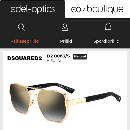
0
Päikeseprillid
Prillid
Spordiprillid
D2 0083/S
Mirrored
RHL/FQ