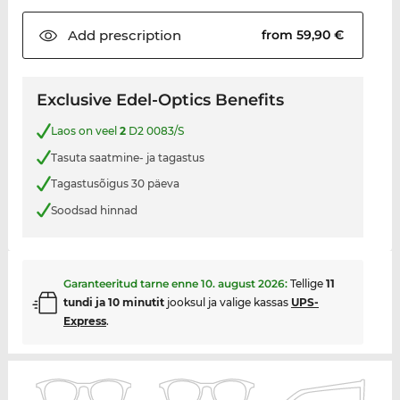
Add
prescription
from 59,90 €
Exclusive Edel-Optics Benefits
Laos on veel
2
D2 0083/S
Tasuta saatmine- ja tagastus
Tagastusõigus 30 päeva
Soodsad hinnad
Garanteeritud tarne enne
10. august 2026
:
Tellige
11
tundi ja 10 minutit
jooksul ja valige kassas
UPS-
Express
.