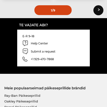
›
1
/9
TE VAJATE ABI?
E-R 9–18
Help Center
Submit a request
+1 929-470-7868
Meie populaarseimad päikeseprillide brändid
Ray-Ban Päikeseprillid
Oakley Päikeseprillid