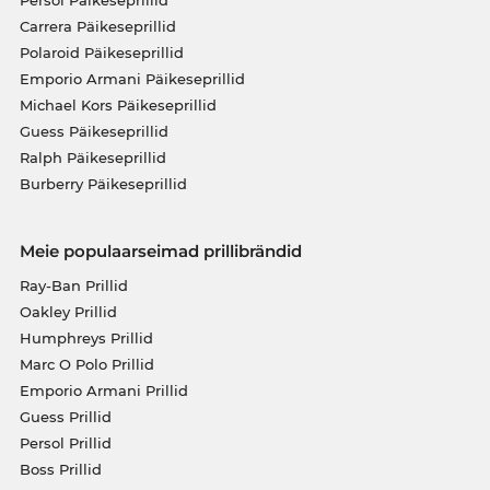
Persol Päikeseprillid
Carrera Päikeseprillid
Polaroid Päikeseprillid
Emporio Armani Päikeseprillid
Michael Kors Päikeseprillid
Guess Päikeseprillid
Ralph Päikeseprillid
Burberry Päikeseprillid
Meie populaarseimad prillibrändid
Ray-Ban Prillid
Oakley Prillid
Humphreys Prillid
Marc O Polo Prillid
Emporio Armani Prillid
Guess Prillid
Persol Prillid
Boss Prillid