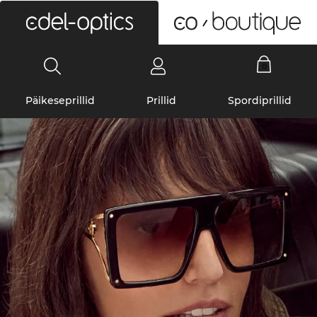
0
Päikeseprillid
Prillid
Spordiprillid