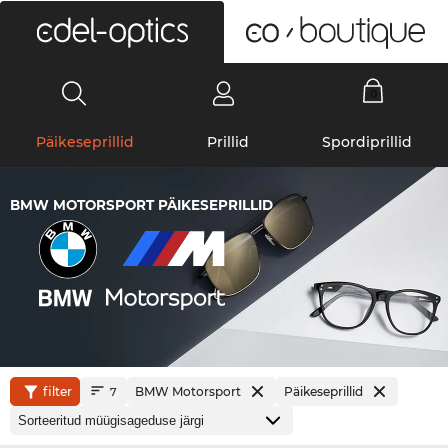
0
Päikeseprillid
Prillid
Spordiprillid
BMW MOTORSPORT PÄIKESEPRILLID
filter
BMW Motorsport
Päikeseprillid
7