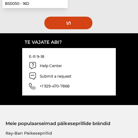
BS0050 - 16D
1
/1
TE VAJATE ABI?
E-R 9–18
Help Center
Submit a request
+1 929-470-7868
Meie populaarseimad päikeseprillide brändid
Ray-Ban Päikeseprillid