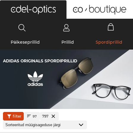
0
Päikeseprillid
Prillid
Spordiprillid
ADIDAS ORIGINALS SPORDIPRILLID
filter
797
97