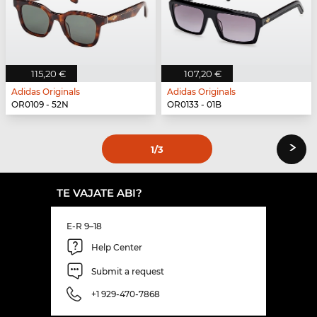
115,20 €
107,20 €
Adidas Originals
Adidas Originals
OR0109 - 52N
OR0133 - 01B
›
1
/3
TE VAJATE ABI?
E-R 9–18
Help Center
Submit a request
+1 929-470-7868