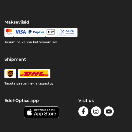
Makseviisid
Tasumine kauba kättesaamisel
Shipment
Tasuta saatmine- ja tagastus
Edel-Optics app
Visit us