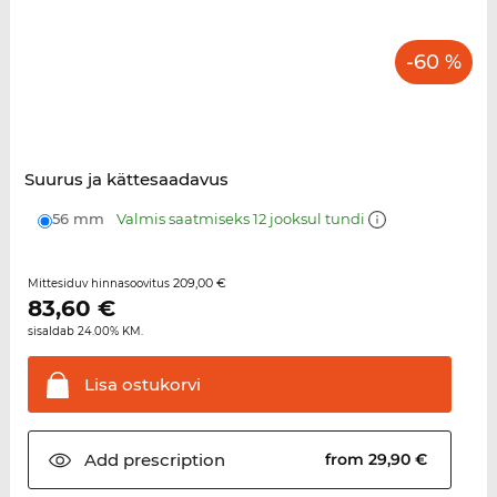
-60 %
Suurus ja kättesaadavus
56 mm
Valmis saatmiseks 12 jooksul tundi
209,00 €
Mittesiduv hinnasoovitus
83,60
€
sisaldab 24.00% KM.
Lisa
ostukorvi
Add
prescription
from 29,90 €