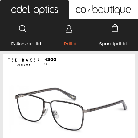
0
Päikeseprillid
Prillid
Spordiprillid
4300
001