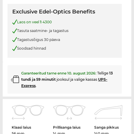
Exclusive Edel-Optics Benefits
Laos on veel
1
4300
Tasuta saatmine- ja tagastus
Tagastusõigus 30 päeva
Soodsad hinnad
Garanteeritud tarne enne
10. august 2026
:
Tellige
13
tundi ja 59 minutit
jooksul ja valige kassas
UPS-
Express
.
Klaasi laius
Prillisanga laius
Sanga pikkus
56 mm
14 mm
140 mm