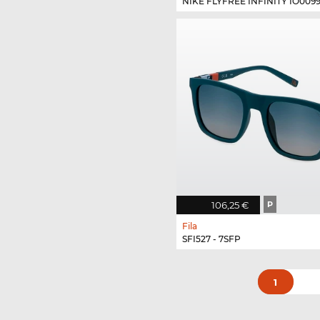
NIKE FLYFREE INFINITY IO0099X
106,25 €
P
Fila
SFI527 - 7SFP
1