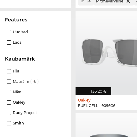
Mitmevärviline
14
Features
Uudised
Laos
Kaubamärk
Fila
Maui Jim
135,20 €
Nike
Oakley
Oakley
FUEL CELL - 9096G6
Rudy Project
Smith