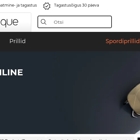
aatmine- ja tagastus
Tagastusõigus 30 päeva
Prillid
Spordiprillid
ILINE