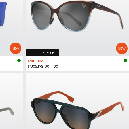
229,50 €
Maui Jim
MJ0537S-001 - 001