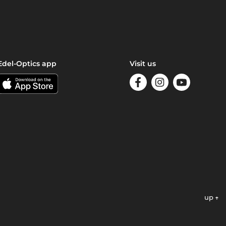
Edel-Optics app
Visit us
up