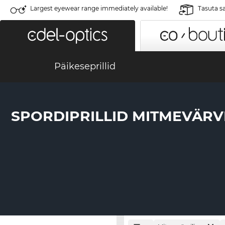
Largest eyewear range immediately available!
Tasuta s
Päikeseprillid
SPORDIPRILLID MITMEVÄRV