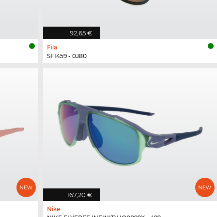
92,65 €
Fila
SFI459 - 0J80
167,20 €
Nike