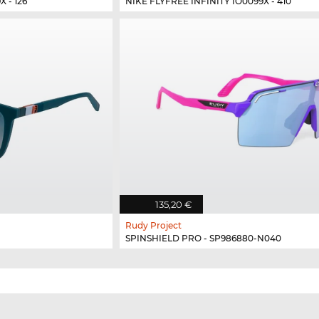
 - 126
NIKE FLYFREE INFINITY IO0099X - 410
135,20 €
Rudy Project
SPINSHIELD PRO - SP986880-N040