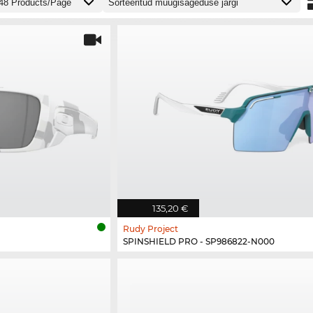
135,20 €
Rudy Project
SPINSHIELD PRO - SP986822-N000