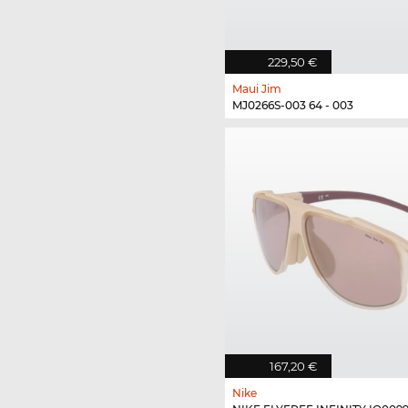
229,50 €
Maui Jim
MJ0266S-003 64 - 003
167,20 €
Nike