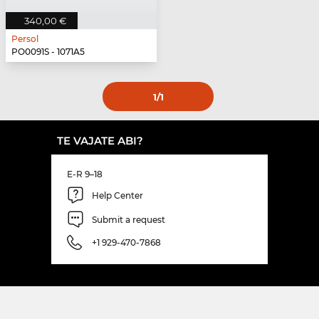
340,00 €
Persol
PO0091S - 1071A5
1
/1
TE VAJATE ABI?
E-R 9–18
Help Center
Submit a request
+1 929-470-7868