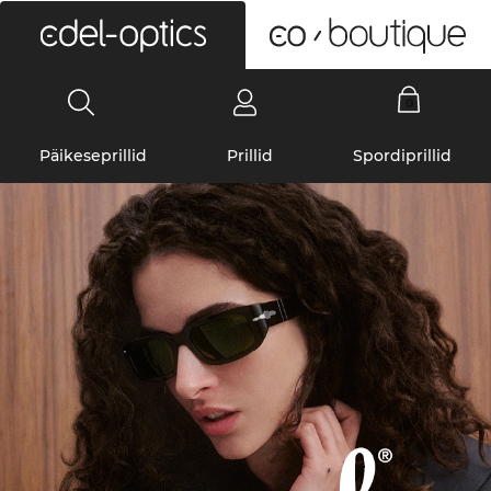
0
Päikeseprillid
Prillid
Spordiprillid