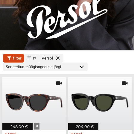
filter
Persol
17
248,00 €
P
204,00 €