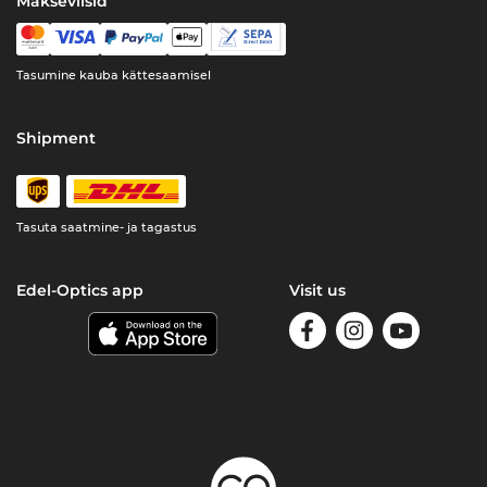
Makseviisid
Tasumine kauba kättesaamisel
Shipment
Tasuta saatmine- ja tagastus
Edel-Optics app
Visit us